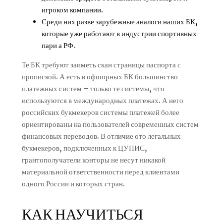
игроком компании.
Среди них разве зарубежные аналоги наших БК,
которые уже работают в индустрии спортивных
пари а РФ.
Те БК требуют заиметь скан страницы паспорта с
пропиской. А есть в офшорных БК большинство
платежных систем – только те системы, что
используются в международных платежах. А него
российских букмекеров системы платежей более
ориентированы на пользователей современных систем
финансовых переводов. В отличие ото легальных
букмекеров, подключенных к ЦУПИС,
грантополучатели конторы не несут никакой
материальной ответственности перед клиентами
одного России и которых стран.
КАК НАУЧИТЬСЯ