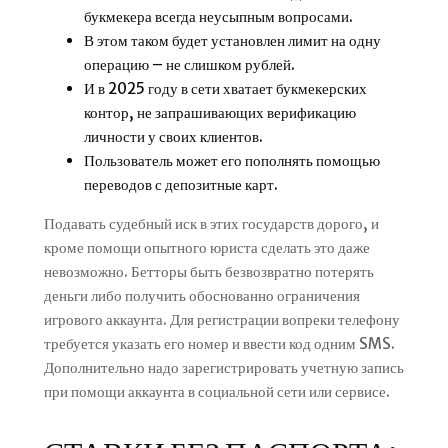
букмекера всегда неусыпным вопросами.
В этом таком будет установлен лимит на одну
операцию – не слишком рублей.
И в 2025 году в сети хватает букмекерских
контор, не запрашивающих верификацию
личности у своих клиентов.
Пользователь может его пополнять помощью
переводов с депозитные карт.
Подавать судебный иск в этих государств дорого, и
кроме помощи опытного юриста сделать это даже
невозможно. Бетторы быть безвозвратно потерять
деньги либо получить обоснованно ограничения
игрового аккаунта. Для регистрации вопреки телефону
требуется указать его номер и ввести код одним SMS.
Дополнительно надо зарегистрировать учетную запись
при помощи аккаунта в социальной сети или сервисе.