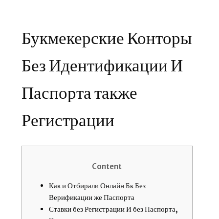
Букмекерские Конторы
Без Идентификации И
Паспорта также
Регистрации
Content
Как и Отбирали Онлайн Бк Без
Верификации же Паспорта
Ставки без Регистрации И без Паспорта,