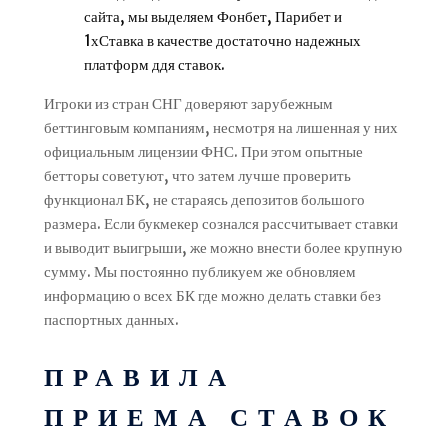
сайта, мы выделяем Фонбет, Парибет и
1хСтавка в качестве достаточно надежных
платформ ддя ставок.
Игроки из стран СНГ доверяют зарубежным
беттинговым компаниям, несмотря на лишенная у них
официальным лицензии ФНС. При этом опытные
бетторы советуют, что затем лучше проверить
функционал БК, не стараясь депозитов большого
размера. Если букмекер сознался рассчитывает ставки
и выводит выигрыши, же можно внести более крупную
сумму. Мы постоянно публикуем же обновляем
информацию о всех БК где можно делать ставки без
паспортных данных.
ПРАВИЛА
ПРИЕМА СТАВОК