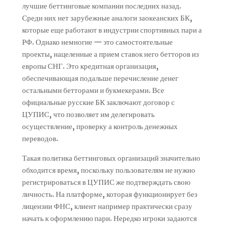
лучшие беттинговые компании последних назад.
Среди них нет зарубежные аналоги заокеанских БК,
которые еще работают в индустрии спортивных пари а
РФ. Однако немногие — это самостоятельные
проекты, нацеленные а прием ставок него бетторов из
европы СНГ. Это кредитная организация,
обеспечивающая подальше перечисление денег
остальными бетторами и букмекерами. Все
официальные русские БК заключают договор с
ЦУПИС, что позволяет им делегировать
осуществление, проверку а контроль денежных
переводов.
Такая политика беттинговых организаций значительно
обходится время, поскольку пользователям не нужно
регистрироваться в ЦУПИС же подтверждать свою
личность. На платформе, которая функционирует без
лицензии ФНС, клиент например практически сразу
начать к оформлению пари. Нередко игроки задаются