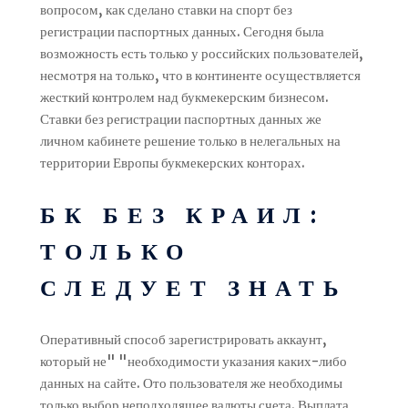
вопросом, как сделано ставки на спорт без
регистрации паспортных данных. Сегодня была
возможность есть только у российских пользователей,
несмотря на только, что в континенте осуществляется
жесткий контролем над букмекерским бизнесом.
Ставки без регистрации паспортных данных же
личном кабинете решение только в нелегальных на
территории Европы букмекерских конторах.
БК БЕЗ КРАИЛ:
ТОЛЬКО
СЛЕДУЕТ ЗНАТЬ
Оперативный способ зарегистрировать аккаунт,
который не" "необходимости указания каких-либо
данных на сайте. Ото пользователя же необходимы
только выбор неподходящее валюты счета. Выплата