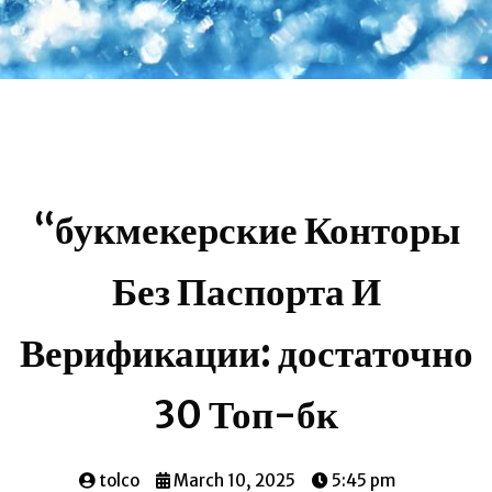
“букмекерские Конторы
Без Паспорта И
Верификации: достаточно
30 Топ-бк
tolco
March 10, 2025
5:45 pm