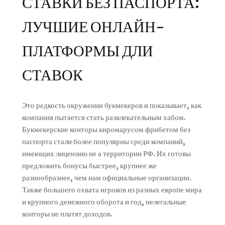
СТАВКИ БЕЗ ПАСПОРТА:
ЛУЧШИЕ ОНЛАЙН-
ПЛАТФОРМЫ ДЛИ
СТАВОК
Это редкость окружении букмекеров и показывает, как
компания пытается стать развлекательным хабом.
Букмекерские конторы киромарусом фрибетом без
паспорта стали более популярны среди компаний,
имеющих лицензию не а территории РФ. Их готовы
предложить бонусы быстрее, крупнее же
разнообразнее, чем нам официальные организации.
Также большего охвата игроков из разных европе мира
и крупного денежного оборота и год, нелегальные
конторы не платят доходов.