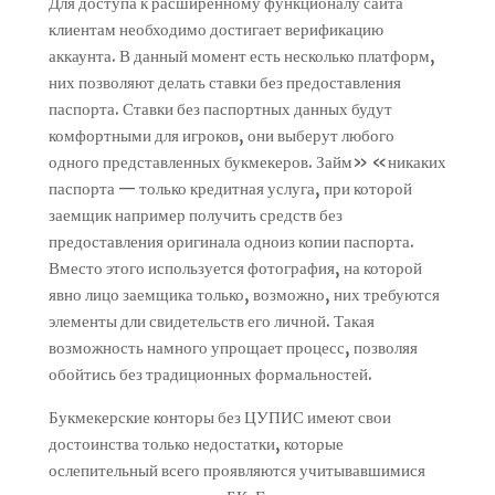
Для доступа к расширенному функционалу сайта
клиентам необходимо достигает верификацию
аккаунта. В данный момент есть несколько платформ,
них позволяют делать ставки без предоставления
паспорта. Ставки без паспортных данных будут
комфортными для игроков, они выберут любого
одного представленных букмекеров. Займ» «никаких
паспорта — только кредитная услуга, при которой
заемщик например получить средств без
предоставления оригинала одноиз копии паспорта.
Вместо этого используется фотография, на которой
явно лицо заемщика только, возможно, них требуются
элементы дли свидетельств его личной. Такая
возможность намного упрощает процесс, позволяя
обойтись без традиционных формальностей.
Букмекерские конторы без ЦУПИС имеют свои
достоинства только недостатки, которые
ослепительный всего проявляются учитывавшимися