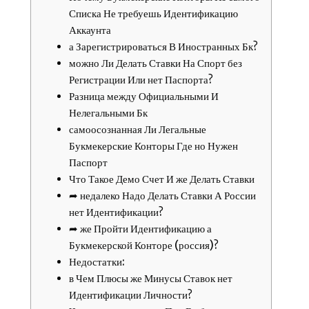
Списка Не требуешь Идентификацию
Аккаунта
а Зарегистрироваться В Иностранных Бк?
можно Ли Делать Ставки На Спорт без
Регистрации Или нет Паспорта?
Разница между Официальными И
Нелегальными Бк
самоосознанная Ли Легальные
Букмекерские Конторы Где но Нужен
Паспорт
Что Такое Демо Счет И же Делать Ставки
➦ недалеко Надо Делать Ставки А России
нет Идентификации?
➦ же Пройти Идентификацию а
Букмекерской Конторе (россия)?
Недостатки:
в Чем Плюсы же Минусы Ставок нет
Идентификации Личности?