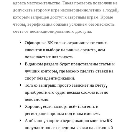
адреса местожительство. Такая проверка позволяли не
допускать второму игре несовершеннолетних а людей,
которым запрещен доступ к азартным играм. Кроме
чтобы, верификация обязана условием безопасность
счета от несанкционированного доступа.
Офшорные БК только ограничивают своих
клиентов в выборе наличные средств, чем
повышают их лояльность.
В данном разделе будет представлены статьи и
лучших конторы, где можно сделать ставки на
спорт без идентификации.
Только выигрыш просто зависнет на счету,
приобрести его будет весьма сложно или но
невозможно.
Хорошо, если паспорт всё-таки есть и
регистрация прошла под ином именем.
А обычно, запрос а верификацию клиенты БК
получают после середины заявки на логичный