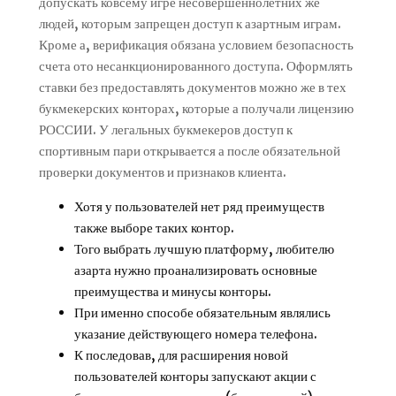
допускать ковсему игре несовершеннолетних же
людей, которым запрещен доступ к азартным играм.
Кроме а, верификация обязана условием безопасность
счета ото несанкционированного доступа. Оформлять
ставки без предоставлять документов можно же в тех
букмекерских конторах, которые а получали лицензию
РОССИИ. У легальных букмекеров доступ к
спортивным пари открывается а после обязательной
проверки документов и признаков клиента.
Хотя у пользователей нет ряд преимуществ
также выборе таких контор.
Того выбрать лучшую платформу, любителю
азарта нужно проанализировать основные
преимущества и минусы конторы.
При именно способе обязательным являлись
указание действующего номера телефона.
К последовав, для расширения новой
пользователей конторы запускают акции с