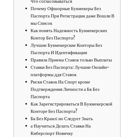
Что согласовываться
Почему Офшорные Букмекеры Без
Паспорта При Регистрации даже Вошли В
мы Список
Как понять Надежность Букмекерских
Контор Без Паспорта?
Лучшие Букмекерские Конторы Без
Паспорта И Идентификации
Правила Приема Ставок только Выплаты
Ставки Без Паспорта: Лучшие Онлайн-
платформы ддя Ставок
Риски Ставок На Спорт кроме
Подтверждения Личности а Бк Без
Паспорта
Как Зарегистрироваться В Букмекерской
Конторе Без Паспорта?
Бк Без Краил: но Следует Знать
а Научиться Делать Ставки На
Киберспорт Новичку