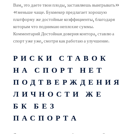
Вам, это даете твои плоды, заставляешь выигрывать»
«меньше чаще. Букмекер предлагает хорошую
платформу же достойные коэффициенты, благодаря
которым что поднимаю неплохие суммы.
Комментарий Достойная доверия контора, ставлю а
спорт уже уже, смотри как работаю а улучшение.
РИСКИ СТАВОК
НА СПОРТ НЕТ
ПОДТВЕРЖДЕНИЯ
ЛИЧНОСТИ ЖЕ
БК БЕЗ
ПАСПОРТА