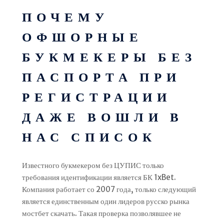
ПОЧЕМУ
ОФШОРНЫЕ
БУКМЕКЕРЫ БЕЗ
ПАСПОРТА ПРИ
РЕГИСТРАЦИИ
ДАЖЕ ВОШЛИ В
НАС СПИСОК
Известного букмекером без ЦУПИС только
требования идентификации является БК 1xBet.
Компания работает со 2007 года, только следующий
является единственным один лидеров русско рынка
мостбет скачать. Такая проверка позволявшее не