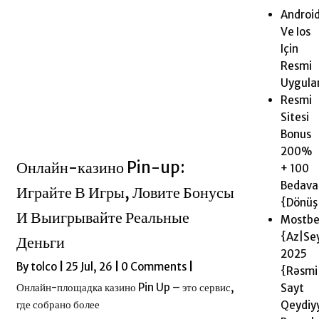
Androi
Ve Ios
Için
Resmi
Uygul
Resmi
Sitesi
Bonus
200%
Онлайн-казино Pin-up:
+ 100
Bedava
Играйте В Игры, Ловите Бонусы
{Dönüş|
И Выигрывайте Реальные
Mostbe
{Az|Se
Деньги
2025 ️
By
tolco
|
25
Jul, 26
|
0 Comments
|
{Rəsmi
Онлайн-площадка казино Pin Up – это сервис,
Sayt
где собрано более
Qeydiy