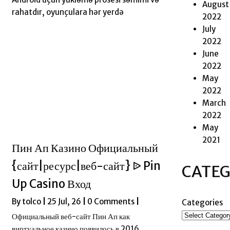
August
rahatdır, oyunçulara hər yerdə
2022
July
2022
June
2022
May
2022
March
2022
May
2021
Пин Ап Казино Официальный
{сайт|ресурс|веб-сайт} ᐉ Pin
CATEG
Up Casino Вход
By
tolco
|
25
Jul, 26
|
0 Comments
|
Categories
Официальный веб-сайт Пин Ап как
виртуальное казино появилось в 2016