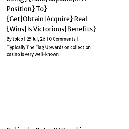
Position} To}
{Get|Obtain|Acquire} Real
{Wins|Is Victorious|Benefits}
By
tolco
|
25
Jul, 26
|
0 Comments
|
Typically The Flag Upwards on collection
casino is very well-known