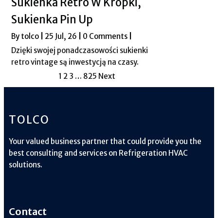
Sukienka Retro W Kropki,
Sukienka Pin Up
By
tolco
|
25
Jul, 26
|
0 Comments
|
Dzięki swojej ponadczasowości sukienki
retro vintage są inwestycją na czasy.
1
2
3
…
825
Next
TOLCO
Your valued business partner that could provide you the
best consulting and services on Refrigeration HVAC
solutions.
Contact