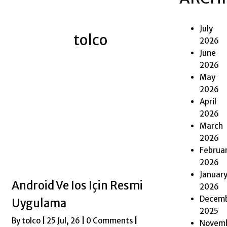
July
tolco
2026
June
2026
May
2026
April
2026
March
2026
Februa
2026
Januar
Android Ve Ios Için Resmi
2026
Decem
Uygulama
2025
By
tolco
|
25
Jul, 26
|
0 Comments
|
Novem