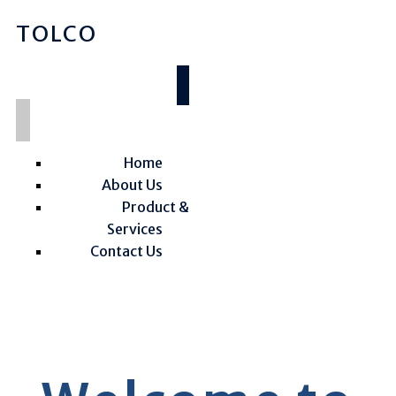
TOLCO
Home
About Us
Product &
Services
Contact Us