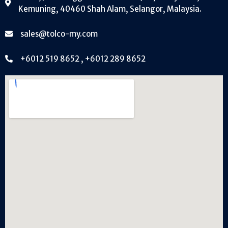
Kemuning, 40460 Shah Alam, Selangor, Malaysia.
sales@tolco-my.com
+6012 519 8652 , +6012 289 8652