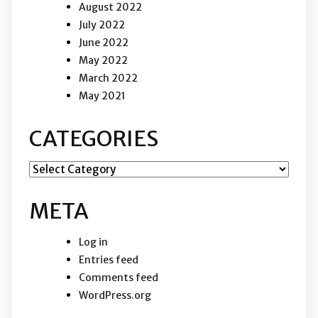
August 2022
July 2022
June 2022
May 2022
March 2022
May 2021
CATEGORIES
Categories
META
Log in
Entries feed
Comments feed
WordPress.org