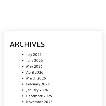
ARCHIVES
July 2026
June 2026
May 2026
April 2026
March 2026
February 2026
January 2026
December 2025
November 2025