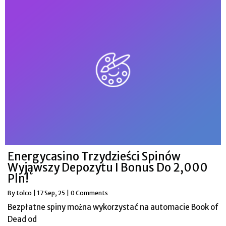
Energycasino Trzydzieści Spinów
Wyjąwszy Depozytu I Bonus Do 2,000
Pln!
By
tolco
|
17
Sep, 25
|
0 Comments
Bezpłatne spiny można wykorzystać na automacie Book of
Dead od