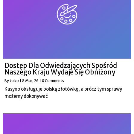
Dostęp Dla Odwiedzających Spośród
Naszego Kraju Wydaje Się Obniżony
By
tolco
|
8
Mar, 26
|
0 Comments
Kasyno obsługuje polską złotówkę, a prócz tym sprawy
możemy dokonywać