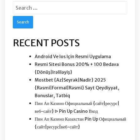
Search
for:
RECENT POSTS
Android Ve Ios Için Resmi Uygulama
Resmi Sitesi Bonus 200% + 100 Bedava
{Dönüş|Irəliləyiş}
Mostbet {Az|Seyrək|Nadir} 2025 ️
{Rəsmi|Formal|Rəsmi} Sayt Qeydiyyat,
Bonuslar, Tətbiq
Пин Ап Казино Официальный {сайт|ресурс|
веб-сайт} ᐉ Pin Up Casino Вход
Пин Ап Казино Казахстан Pin Up Официальный
{сайт|ресурс|веб-сайт}