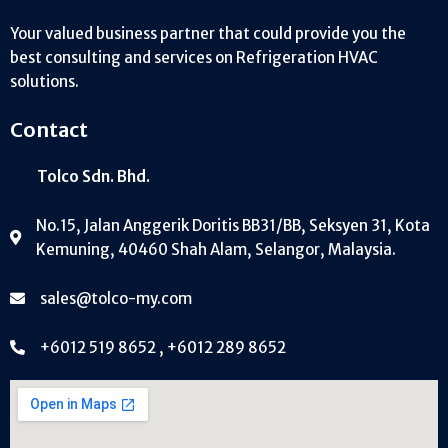
Your valued business partner that could provide you the
best consulting and services on Refrigeration HVAC
solutions.
Contact
Tolco Sdn. Bhd.
No.15, Jalan Anggerik Doritis BB31/BB, Seksyen 31, Kota
Kemuning, 40460 Shah Alam, Selangor, Malaysia.
sales@tolco-my.com
+6012 519 8652 , +6012 289 8652