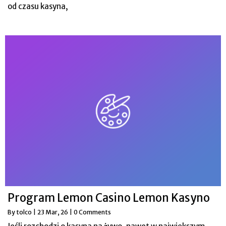
od czasu kasyna,
Program Lemon Casino Lemon Kasyno
By
tolco
|
23
Mar, 26
|
0 Comments