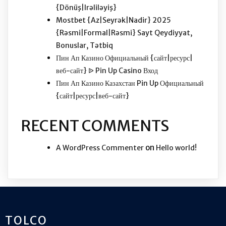
{Dönüş|Irəliləyiş}
Mostbet {Az|Seyrək|Nadir} 2025 ️
{Rəsmi|Formal|Rəsmi} Sayt Qeydiyyat,
Bonuslar, Tətbiq
Пин Ап Казино Официальный {сайт|ресурс|
веб-сайт} ᐉ Pin Up Casino Вход
Пин Ап Казино Казахстан Pin Up Официальный
{сайт|ресурс|веб-сайт}
RECENT COMMENTS
on
A WordPress Commenter
Hello world!
TOLCO