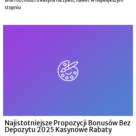
Jeśli rozchodzi o kasyna na żywo, nawet w największym
stopniu
Najistotniejsze Propozycji Bonusów Bez
Depozytu 2025 Kasynowe Rabaty