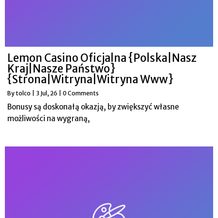
Lemon Casino Oficjalna {Polska|Nasz
Kraj|Nasze Państwo}
{Strona|Witryna|Witryna Www}
By
tolco
|
3
Jul, 26
|
0 Comments
Bonusy są doskonałą okazją, by zwiększyć własne
możliwości na wygraną,