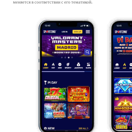
меняется в соответствии с его тематикой.