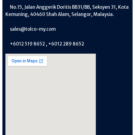
No.15, Jalan Anggerik Doritis BB31/BB, Seksyen 31, Kota
Kemuning, 40460 Shah Alam, Selangor, Malaysia.
sales@tolco-my.com
+6012 519 8652 , +6012 289 8652