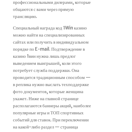
профессиональными дилерами, которые
общаются с вами через прямую
трансляцию.
Специальный награда код 1Win казино
можно найти на специализированных
сайтах или получить в индивидуальном
порядке по E-mail. Подтверждение в
казино 1вин нужна лишь предлог
выведением выигрышей, коли этого
потребует служба поддержки. Она
проводится традиционным способом —
в реплика нужно выслать техподдержке
фото документов, которые женщина
укажет. Ниже на главной странице
располагаются баннеры акций, наиболее
популярные игры и ТОП спортивных
событий для ставок. При переключении
на какой-либо раздел — страница