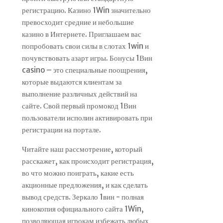
регистрацию. Казино 1Win значительно
превосходит средние и небольшие
казино в Интернете. Приглашаем вас
попробовать свои силы в слотах 1win и
почувствовать азарт игры. Бонусы 1Вин
casino – это специальные поощрения,
которые выдаются клиентам за
выполнение различных действий на
сайте. Свой первый промокод 1Вин
пользователи исполин активировать при
регистрации на портале.
Читайте наш рассмотрение, который
расскажет, как происходит регистрация,
во что можно поиграть, какие есть
акционные предложения, и как сделать
вывод средств. Зеркало 1вин - полная
кинокопия официального сайта 1Win,
позволяющая игрокам избежать любых