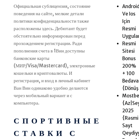
Официальная сублицензия, состояние
Androi
поведения на сайте, мелкие детали
Ve Ios
политики конфиденциальности также
Için
расположены здесь. Дебютант будет
Resmi
обстоятельно информирован перед
Uygul
прохождением регистрации. Ради
Resmi
пополнения счета в 1Вин доступны
Sitesi
банковские карты
Bonus
(МИР/Visa/Mastercard), электронные
200%
кошельки и криптовалюты. И
+ 100
регистрация, и вход в личный кабинет
Bedava
Ван Вин одинаково удобно делаются
{Dönüş|
через мобильный вариант и с
Mostbe
компьютера.
{Az|Se
2025 ️
{Rəsmi
СПОРТИВНЫЕ
Sayt
СТАВКИ С
Qeydiy