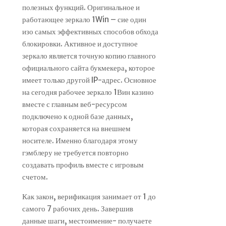
полезных функций. Оригинальное и
работающее зеркало 1Win – сие один
изо самых эффективных способов обхода
блокировки. Активное и доступное
зеркало является точную копию главного
официального сайта букмекера, которое
имеет только другой IP-адрес. Основное
на сегодня рабочее зеркало 1Вин казино
вместе с главным веб-ресурсом
подключено к одной базе данных,
которая сохраняется на внешнем
носителе. Именно благодаря этому
гэмблеру не требуется повторно
создавать профиль вместе с игровым
счетом.
Как закон, верификация занимает от 1 до
самого 7 рабочих день. Завершив
данные шаги, местоимение- получаете