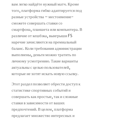
вам легко найдёте нужный матч. Кроме
того, платформа гибко адаптируется под
разные устройства – местоимение-
сможете совершать ставки со
смартфона, планшета или компьютера. В
различие от кешбэка, выигрыши FS
наречие зачисляются на премиальный
баланс. Коли требования администрации
выполнены, деньги можно тратить по
личному усмотрению. Такие варианты
актуальны с целью пользователей,
которые не хотят искать новую ссылку.
Этот раздел позволяет обрести доступ к
статистике спортивных событий и
совершать как простые, так и сложные
ставки в зависимости от ваших
предпочтений. В целом, платформа
предлагает множество интересных и