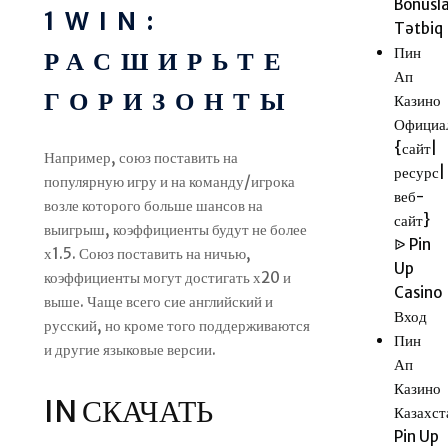
Bonusla
1WIN:
Tətbiq
Пин
РАСШИРЬТЕ
Ап
ГОРИЗОНТЫ
Казино
Официа
{сайт|
Например, союз поставить на
ресурс|
популярную игру и на команду/игрока
веб-
возле которого больше шансов на
сайт}
выигрыш, коэффициенты будут не более
ᐉ Pin
х1.5. Союз поставить на ничью,
Up
коэффициенты могут достигать х20 и
Casino
выше. Чаще всего сие английский и
Вход
русский, но кроме того поддерживаются
Пин
и другие языковые версии.
Ап
Казино
IN СКАЧАТЬ
Казахст
Pin Up