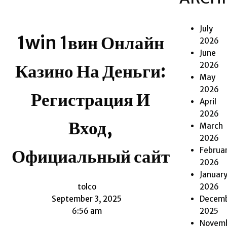
July
1win 1вин Онлайн
2026
June
2026
Казино На Деньги:
May
2026
Регистрация И
April
2026
Вход,
March
2026
Februa
Официальный сайт
2026
Januar
2026
tolco
Decem
September 3, 2025
2025
6:56 am
Novem