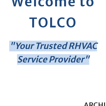
Welcome to
TOLCO
"Your Trusted RHVAC
Service Provider"
ARCHI