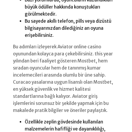
büyük ödüller hakkında konuştukları
görülmektedir.
Bu sayede akıllı telefon, pills veya dizüstü
bilgisayarınızdan dilediğiniz an oyuna
erişebilirsiniz.
Bu adımları izleyerek Aviator online casino
oyunundan kolayca para çekebilirsiniz. this year
yılından beri faaliyet gösteren Mostbet, hem
sıradan oyuncular hem de tanınmış kumar
incelemecileri arasında olumlu bir üne sahip.
Curacao yasalarına uygun lisanslı olan Mostbet,
en yüksek güvenlik ve hizmet kalitesi
standartlarına bağlı kalıyor. Aviator giriş
işlemlerini sorunsuz bir şekilde yapmak için bu
makalede pratik bilgiler ve öneriler paylaştık.
Özellikle zeplin gövdesinde kullanılan
malzemelerin hafifliği ve dayanıklılığı,