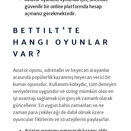
güvenilir bir online platformda hesap
açmanız gerekmektedir.
BETTILT’TE
HANGI OYUNLAR
VAR?
Avıator oyunu, adrenalin ve heyecan arayanlar
arasında popülerlik kazanmış heyecan verici bir
kumar oyunudur. Kullanımı kolaydır, tüm deneyim
seviyelerine uygundur ve sizing mümkün olan en
iyi avantajı sağlamak için gerçek zamanlı olarak
güncellenir. En uygun bahis zamanları ve ne
zaman para çekileceği de dahil olmak üzere
oyuncular fikirlerini ve stratejilerini paylaşırlar.
Aviator oyununu oynayarak kazanç elde