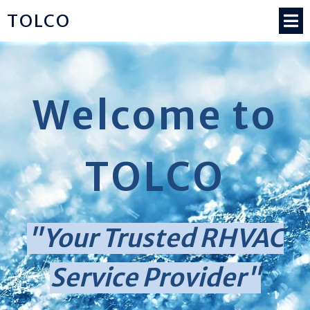
TOLCO
Welcome to
TOLCO
"Your Trusted RHVAC
Service Provider"