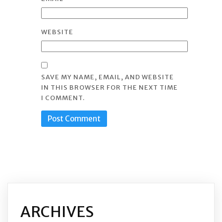
WEBSITE
SAVE MY NAME, EMAIL, AND WEBSITE
IN THIS BROWSER FOR THE NEXT TIME
I COMMENT.
ARCHIVES