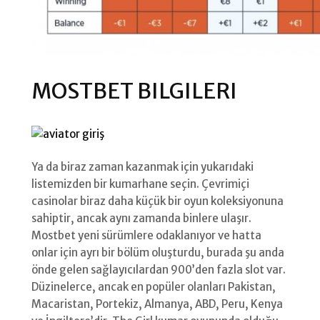
MOSTBET BILGILERI
Ya da biraz zaman kazanmak için yukarıdaki
listemizden bir kumarhane seçin. Çevrimiçi
casinolar biraz daha küçük bir oyun koleksiyonuna
sahiptir, ancak aynı zamanda binlere ulaşır.
Mostbet yeni sürümlere odaklanıyor ve hatta
onlar için ayrı bir bölüm oluşturdu, burada şu anda
önde gelen sağlayıcılardan 900’den fazla slot var.
Düzinelerce, ancak en popüler olanları Pakistan,
Macaristan, Portekiz, Almanya, ABD, Peru, Kenya