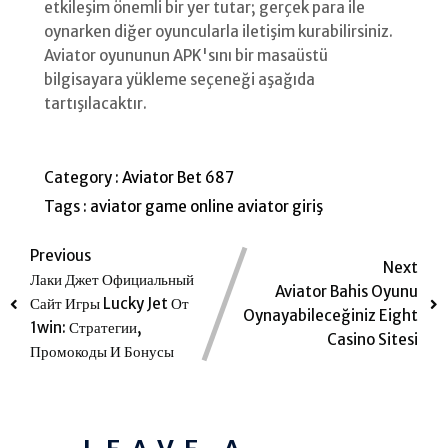
etkileşim önemli bir yer tutar; gerçek para ile
oynarken diğer oyuncularla iletişim kurabilirsiniz.
Aviator oyununun APK'sını bir masaüstü
bilgisayara yükleme seçeneği aşağıda
tartışılacaktır.
Category :
Aviator Bet 687
Tags :
aviator game online
aviator giriş
Previous
Next
Лаки Джет Официальный
Aviator Bahis Oyunu
Сайт Игры Lucky Jet От
Oynayabileceğiniz Eight
1win: Стратегии,
Casino Sitesi
Промокоды И Бонусы