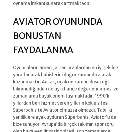
oynama imkanı sunarak artmaktadır.
AVIATOR OYUNUNDA
BONUSTAN
FAYDALANMA
Oyuncuların amacı, artan oranlardan en iyi şekilde
yararlanarak bahislerini doğru zamanda alarak
kazanmaktır. Ancak, uçak ne zaman düşeceği
bilinmediğinden dolayı chance değerlendirmesi ve
zamanlama büyük önem taşımaktadır. 1990’lı
yıllardan beri hizmet veren yılların köklü sitesi
Süperbahis’te Aviator olmazsa olmazdı. Tabii ki
yeniliklere ayak uyduran Süperbahis, Aviator’ü de
bize sunuyor. Avrupa’da birçok takımın sponsoru
olan bu güvenilir casino sitesi, son zamanlarda