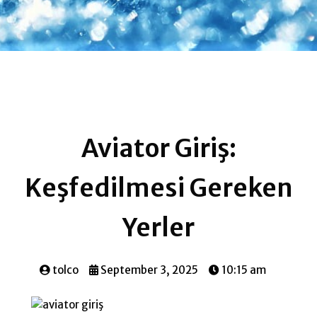
Aviator Giriş:
Keşfedilmesi Gereken
Yerler
tolco
September 3, 2025
10:15 am