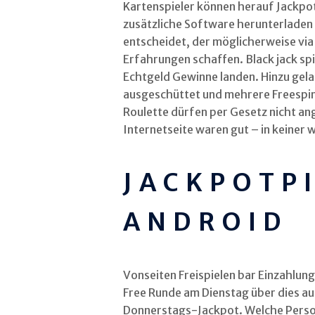
Kartenspieler können herauf Jackpo
zusätzliche Software herunterladen
entscheidet, der möglicherweise via
Erfahrungen schaffen. Black jack spi
Echtgeld Gewinne landen. Hinzu ge
ausgeschüttet und mehrere Freespins 
Roulette dürfen per Gesetz nicht an
Internetseite waren gut – in keiner 
JACKPOTP
ANDROID
Vonseiten Freispielen bar Einzahlu
Free Runde am Dienstag über dies a
Donnerstags-Jackpot. Welche Person