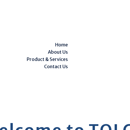
Home
About Us
Product & Services
Contact Us