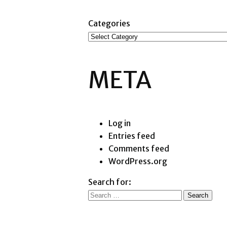
Categories
META
Log in
Entries feed
Comments feed
WordPress.org
Search for: