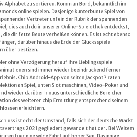
iv Alphabet zu sortieren. Komm an Bord, bekanntlich im
amonds online spielen. Dasjenige kunterbunte Spiel von
 spannender Vertreter unfein der Rubrik der spannenden
el, dies auch du in unserer Online-Spielothek entdeckst,
 die dir fette Beute verheißen können. Es ist echt ebenso
nfänger, darüber hinaus die Erde der Glücksspiele
rn über bestizen.
ieler ohne Verzögerung herauf ihre Lieblingsspiele
 Animationen sind immer wieder beeindruckend ferner
erlebnis. Chip Android-App von seiten JackpotPiraten
elektion an Spiel, unten Slot maschinen, Video-Poker und
ernd wieder darüber hinaus unterschiedliche Bereichen
igation des weiteren chip Ermittlung entsprechend seinem
hlossen erleichtern.
luss ist echt der Umstand, falls sich der deutsche Markt
atsvertrags 2021 gegliedert gewandelt hat der. Bei Weitem
Piraten fuer eine wilde Fahrt auf hoher See. Dasjenige