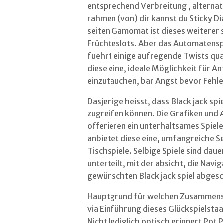
entsprechend Verbreitung , alternat
rahmen (von) dir kannst du Sticky Di
seiten Gamomat ist dieses weiterer
Früchteslots. Aber das Automatenspi
fuehrt einige aufregende Twists qua,
diese eine, ideale Möglichkeit für A
einzutauchen, bar Angst bevor Fehle
Dasjenige heisst, dass Black jack sp
zugreifen können. Die Grafiken und
offerieren ein unterhaltsames Spiel
anbietet diese eine, umfangreiche S
Tischspiele. Selbige Spiele sind dau
unterteilt, mit der absicht, die Nav
gewünschten Black jack spiel abgesc
Hauptgrund für welchen Zusammensch
via Einführung dieses Glückspielsta
Nicht lediglich optisch erinnert Pot 