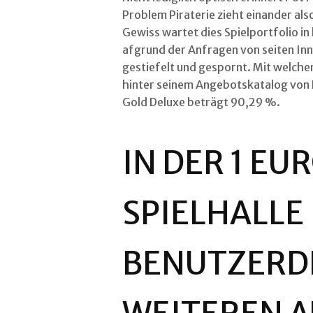
Problem Piraterie zieht einander als
Gewiss wartet dies Spielportfolio in
afgrund der Anfragen von seiten In
gestiefelt und gespornt. Mit welche
hinter seinem Angebotskatalog von 
Gold Deluxe beträgt 90,29 %.
IN DER 1 EU
SPIELHALLE
BENUTZERDE