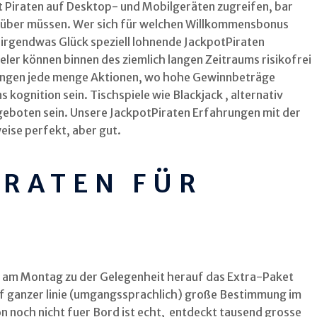
t Piraten auf Desktop- und Mobilgeräten zugreifen, bar
 über müssen. Wer sich für welchen Willkommensbonus
 irgendwas Glück speziell lohnende JackpotPiraten
eler können binnen des ziemlich langen Zeitraums risikofrei
langen jede menge Aktionen, wo hohe Gewinnbeträge
kognition sein. Tischspiele wie Blackjack , alternativ
geboten sein. Unsere JackpotPiraten Erfahrungen mit der
weise perfekt, aber gut.
IRATEN FÜR
ng am Montag zu der Gelegenheit herauf das Extra-Paket
uf ganzer linie (umgangssprachlich) große Bestimmung im
 noch nicht fuer Bord ist echt, entdeckt tausend grosse