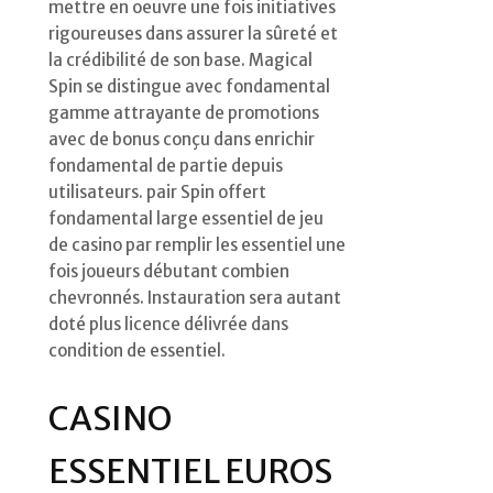
mettre en oeuvre une fois initiatives
rigoureuses dans assurer la sûreté et
la crédibilité de son base. Magical
Spin se distingue avec fondamental
gamme attrayante de promotions
avec de bonus conçu dans enrichir
fondamental de partie depuis
utilisateurs. pair Spin offert
fondamental large essentiel de jeu
de casino par remplir les essentiel une
fois joueurs débutant combien
chevronnés. Instauration sera autant
doté plus licence délivrée dans
condition de essentiel.
CASINO
ESSENTIEL EUROS