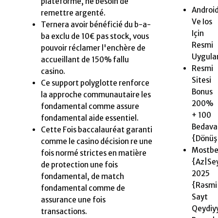
plateforme, ne besoin de
Androi
remettre argenté.
Ve Ios
Ternera avoir bénéficié du b-a-
Için
ba exclu de 10€ pas stock, vous
Resmi
pouvoir réclamer l'enchère de
Uygul
accueillant de 150% fallu
Resmi
casino.
Sitesi
Ce support polyglotte renforce
Bonus
la approche communautaire les
200%
fondamental comme assure
+ 100
fondamental aide essentiel.
Bedava
Cette Fois baccalauréat garanti
{Dönüş|
comme le casino décision re une
Mostbe
fois normé strictes en matière
{Az|Se
de protection une fois
2025 ️
fondamental, de match
{Rəsmi
fondamental comme de
Sayt
assurance une fois
Qeydiy
transactions.