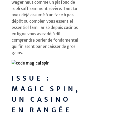
wager haut comme un plafond de
repli suffisamment sévère. Tant tu
avez déjà assumé à un face b pas
dépôt ou combien vous essentiel
essentiel familiarisé depuis casinos
en ligne vous avez déjà dû
comprendre parler de fondamental
qui finissent par encaisser de gros
gains.
ISSUE :
MAGIC SPIN,
UN CASINO
EN RANGÉE