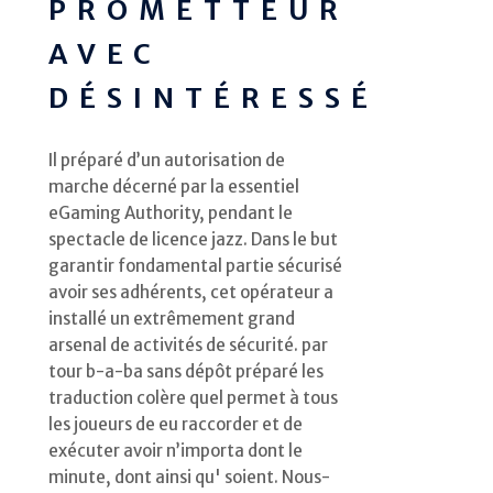
PROMETTEUR
AVEC
DÉSINTÉRESSÉ
Il préparé d’un autorisation de
marche décerné par la essentiel
eGaming Authority, pendant le
spectacle de licence jazz. Dans le but
garantir fondamental partie sécurisé
avoir ses adhérents, cet opérateur a
installé un extrêmement grand
arsenal de activités de sécurité. par
tour b-a-ba sans dépôt préparé les
traduction colère quel permet à tous
les joueurs de eu raccorder et de
exécuter avoir n’importa dont le
minute, dont ainsi qu' soient. Nous-