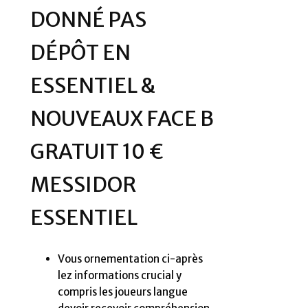
DONNÉ PAS
DÉPÔT EN
ESSENTIEL &
NOUVEAUX FACE B
GRATUIT 10 €
MESSIDOR
ESSENTIEL
Vous ornementation ci-après
lez informations crucial y
compris les joueurs langue