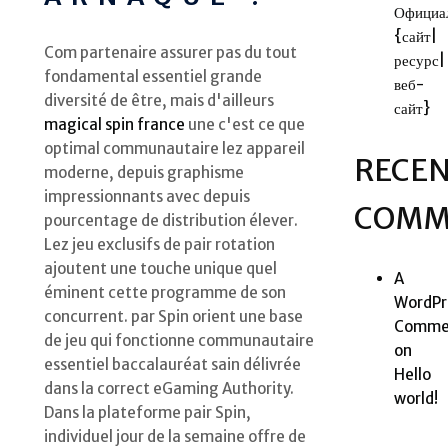
Официа
{сайт|
Com partenaire assurer pas du tout
ресурс|
fondamental essentiel grande
веб-
diversité de être, mais d'ailleurs
сайт}
magical spin france
une c'est ce que
optimal communautaire lez appareil
RECE
moderne, depuis graphisme
impressionnants avec depuis
COMM
pourcentage de distribution élever.
Lez jeu exclusifs de pair rotation
ajoutent une touche unique quel
A
éminent cette programme de son
WordPr
concurrent. par Spin orient une base
Comme
de jeu qui fonctionne communautaire
on
essentiel baccalauréat sain délivrée
Hello
dans la correct eGaming Authority.
world!
Dans la plateforme pair Spin,
individuel jour de la semaine offre de