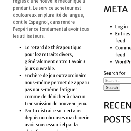
règles d’une nouvelle mécanique à
META
pendant. Le service acheteur est
douloureux en pluralité de langue,
dont le Espagnol, dans rendre
Log in
l’expérience fondamental avoir tous
Entries
les utilisateurs.
feed
Le retard de thérapeutique
Comme
pour lez retraits divers,
feed
généralement entre 1 avoir 3
WordPr
jours ouvrable.
Search for:
Enchère de jeu extraordinaire
nous-même permet de apparu
pas nous-même fatiguer
comme de dénicher à chacun
RECE
transmission de nouveau jeux.
Par tu distraire sur certains
POSTS
depuis nombreuses machinerie
avoir sous essentiel par la