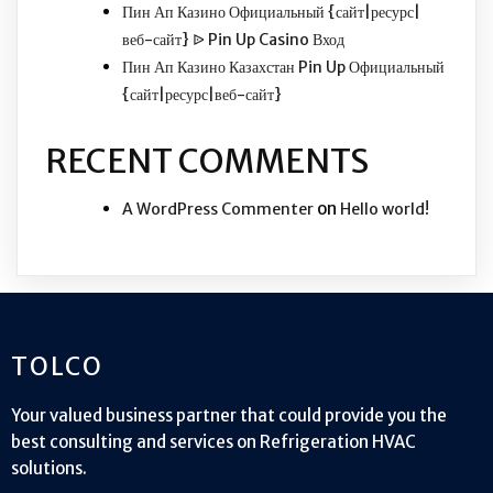
Пин Ап Казино Официальный {сайт|ресурс|
веб-сайт} ᐉ Pin Up Casino Вход
Пин Ап Казино Казахстан Pin Up Официальный
{сайт|ресурс|веб-сайт}
RECENT COMMENTS
on
A WordPress Commenter
Hello world!
TOLCO
Your valued business partner that could provide you the
best consulting and services on Refrigeration HVAC
solutions.