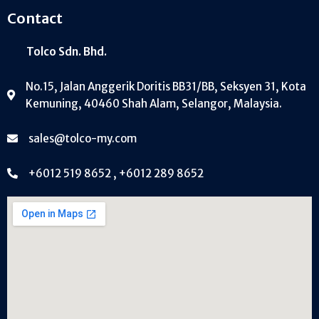
Contact
Tolco Sdn. Bhd.
No.15, Jalan Anggerik Doritis BB31/BB, Seksyen 31, Kota
Kemuning, 40460 Shah Alam, Selangor, Malaysia.
sales@tolco-my.com
+6012 519 8652 , +6012 289 8652