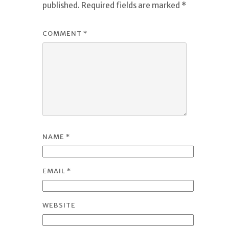
published.
Required fields are marked
*
COMMENT
*
NAME
*
EMAIL
*
WEBSITE