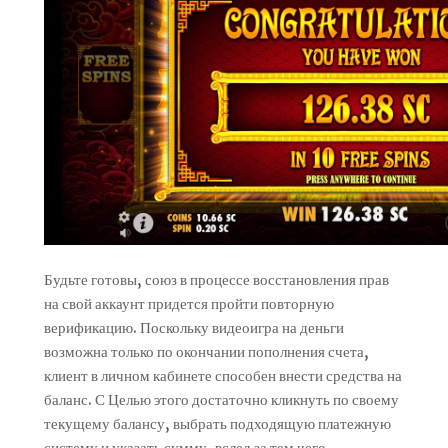
Будьте готовы, союз в процессе восстановления прав
на свой аккаунт придется пройти повторную
верификацию. Поскольку видеоигра на деньги
возможна только по окончании пополнения счета,
клиент в личном кабинете способен внести средства на
баланс. С Целью этого достаточно кликнуть по своему
текущему балансу, выбрать подходящую платежную
систему и указать сумму, вслед за тем чего