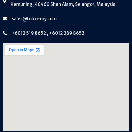
Kemuning, 40460 Shah Alam, Selangor, Malaysia.
sales@tolco-my.com
+6012 519 8652 , +6012 289 8652