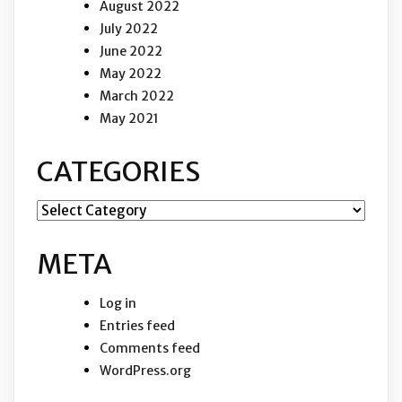
August 2022
July 2022
June 2022
May 2022
March 2022
May 2021
CATEGORIES
Categories
META
Log in
Entries feed
Comments feed
WordPress.org