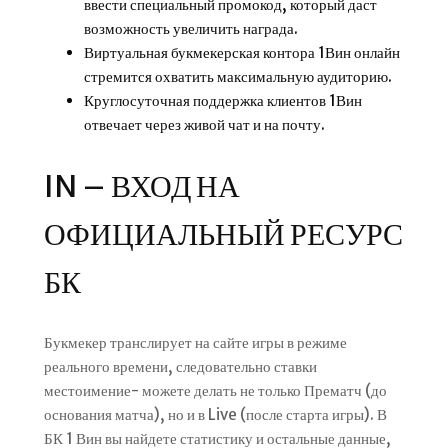
ввести специальный промокод, который даст
возможность увеличить награда.
Виртуальная букмекерская контора 1Вин онлайн
стремится охватить максимальную аудиторию.
Круглосуточная поддержка клиентов 1Вин
отвечает через живой чат и на почту.
IN – ВХОД НА
ОФИЦИАЛЬНЫЙ РЕСУРС
БК
Букмекер транслирует на сайте игры в режиме
реального времени, следовательно ставки
местоимение- можете делать не только Прематч (до
основания матча), но и в Live (после старта игры). В
БК 1 Вин вы найдете статистику и остальные данные,