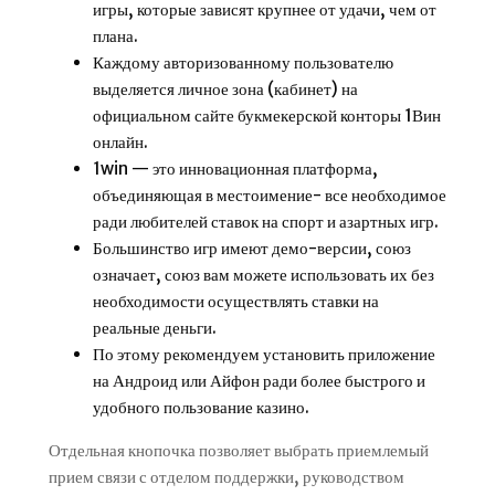
игры, кото͏рые зависят крупнее от ͏у͏дачи, чем от
плана.
Каждому авторизованному пользователю
выделяется личное зона (кабинет) на
официальном сайте букмекерской конторы 1Вин
онлайн.
1win — это инновационная платформа,
объединяющая в местоимение- все необходимое
ради любителей ставок на спорт и азартных игр.
Большинство игр имеют демо-версии, союз
означает, союз вам можете использовать их без
необходимости осуществлять ставки на
реальные деньги.
По этому рекомендуем установить приложение
на Андроид или Айфон ради более быстрого и
удобного пользование казино.
Отдельная кнопочка позволяет выбрать приемлемый
прием связи с отделом поддержки, руководством