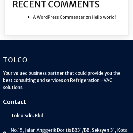
RECENT COMMENTS
on
A WordPress Commenter
Hello world!
TOLCO
Your valued business partner that could provide you the
best consulting and services on Refrigeration HVAC
solutions.
Contact
Tolco Sdn. Bhd.
No.15, Jalan Anggerik Doritis BB31/BB, Seksyen 31, Kota