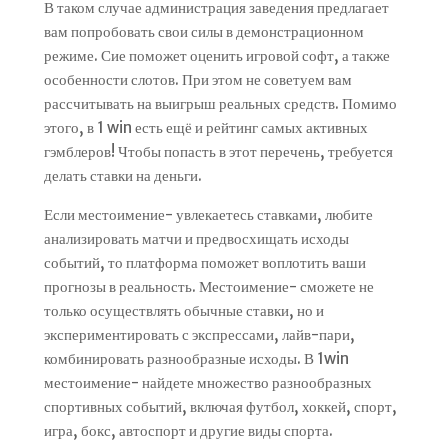
В таком случае администрация заведения предлагает
вам попробовать свои силы в демонстрационном
режиме. Сие поможет оценить игровой софт, а также
особенности слотов. При этом не советуем вам
рассчитывать на выигрыш реальных средств. Помимо
этого, в 1 win есть ещё и рейтинг самых активных
гэмблеров! Чтобы попасть в этот перечень, требуется
делать ставки на деньги.
Если местоимение- увлекаетесь ставками, любите
анализировать матчи и предвосхищать исходы
событий, то платформа поможет воплотить ваши
прогнозы в реальность. Местоимение- сможете не
только осуществлять обычные ставки, но и
экспериментировать с экспрессами, лайв-пари,
комбинировать разнообразные исходы. В 1win
местоимение- найдете множество разнообразных
спортивных событий, включая футбол, хоккей, спорт,
игра, бокс, автоспорт и другие виды спорта.