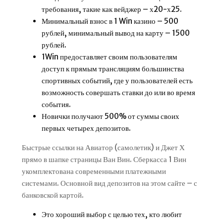
требования, такие как вейджер – х20-х25.
Минимальный взнос в 1 Win казино – 500
рублей, минимальный вывод на карту – 1500
рублей.
1Win предоставляет своим пользователям
доступ к прямым трансляциям большинства
спортивных событий, где у пользователей есть
возможность совершать ставки до или во время
события.
Новички получают 500% от суммы своих
первых четырех депозитов.
Быстрые ссылки на Авиатор (самолетик) и Джет Х
прямо в шапке страницы Ван Вин. Сберкасса 1 Вин
укомплектована современными платежными
системами. Основной вид депозитов на этом сайте – с
банковской картой.
͏Это хороший выбор с целью тех, кто любит