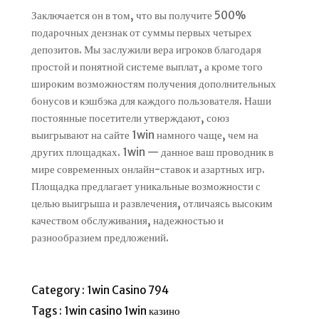
Заключается он в том, что вы получите 500%
подарочных дензнак от суммы первых четырех
депозитов. Мы заслужили вера игроков благодаря
простой и понятной системе выплат, а кроме того
широким возможностям получения дополнительных
бонусов и кэшбэка для каждого пользователя. Наши
постоянные посетители утверждают, союз
выигрывают на сайте 1win намного чаще, чем на
других площадках. 1win — данное ваш проводник в
мире современных онлайн-ставок и азартных игр.
Площадка предлагает уникальные возможности с
целью выигрыша и развлечения, отличаясь высоким
качеством обслуживания, надежностью и
разнообразием предложений.
Category :
1win Casino 794
Tags :
1win casino
1win казино