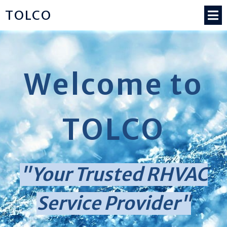
TOLCO
Welcome to
TOLCO
"Your Trusted RHVAC
Service Provider"