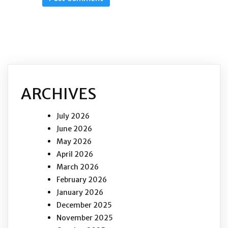
ARCHIVES
July 2026
June 2026
May 2026
April 2026
March 2026
February 2026
January 2026
December 2025
November 2025