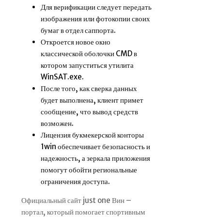
Для верификации следует передать
изображения или фотокопии своих
бумаг в отдел саппорта.
Откроется новое окно
классической оболочки CMD в
котором запуститься утилита
WinSAT.exe.
После того, как сверка данных
будет выполнена, клиент примет
сообщение, что вывод средств
возможен.
Лицензия букмекерской конторы
1win обеспечивает безопасность и
надежность, а зеркала приложения
помогут обойти региональные
ограничения доступа.
Официальный сайт just one Вин –
портал, который помогает спортивным