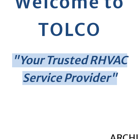
Welcome to
TOLCO
"Your Trusted RHVAC
Service Provider"
ARCHI