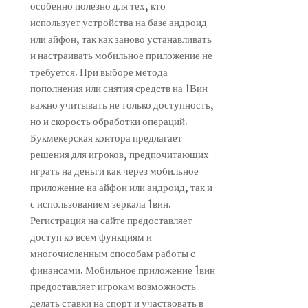
особенно полезно для тех, кто
использует устройства на базе андроид
или айфон, так как заново устанавливать
и настраивать мобильное приложение не
требуется. При выборе метода
пополнения или снятия средств на 1Вин
важно учитывать не только доступность,
но и скорость обработки операций.
Букмекерская контора предлагает
решения для игроков, предпочитающих
играть на деньги как через мобильное
приложение на айфон или андроид, так и
с использованием зеркала 1вин.
Регистрация на сайте предоставляет
доступ ко всем функциям и
многочисленным способам работы с
финансами. Мобильное приложение 1вин
предоставляет игрокам возможность
делать ставки на спорт и участвовать в