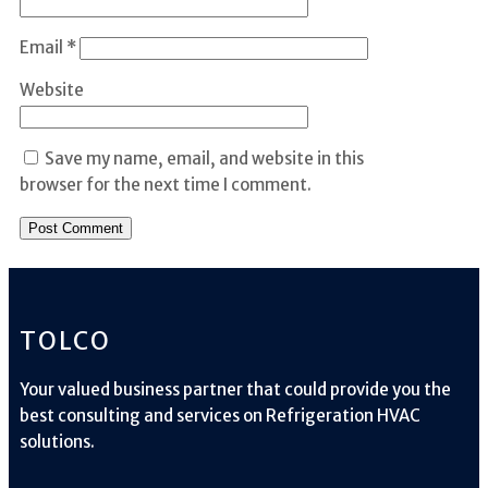
Email
*
Website
Save my name, email, and website in this
browser for the next time I comment.
TOLCO
Your valued business partner that could provide you the
best consulting and services on Refrigeration HVAC
solutions.