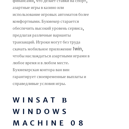
финансами, что делает ставки на спорт,
азартные игры в казино или
использование игровых автоматов более
комфортными. Букмекер старается
обеспечить высокий уровень сервиса,
предлагая различные варианты
транзакций. Игроки могут без труда
скачать мобильное приложение 1win,
чтобы наслаждаться азартными играми в
любое время и в любом месте.
Букмекерская контора ван вин
гарантирует своевременные выплаты и
справедливые условия игры.
WINSAT В
WINDOWS
MACHINE 08