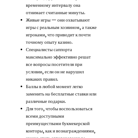
временному интервалу она
отнимает считанные минуты.
Живые игры — они охватывают
игры с реальным хозяином, а также
игроками, что приводит к почти
точному опыту казино.
Специалисты саппорта
максимально эффективно решат
все вопросы посетителя при
условии, если он не нарушил
никаких правил.
Баллы в любой момент легко
заменить на бесплатные ставки или
различные подарки.
Для того, чтобы воспользоваться
всеми доступными
преимуществами букмекерской
конторы, как и вознаграждениями,