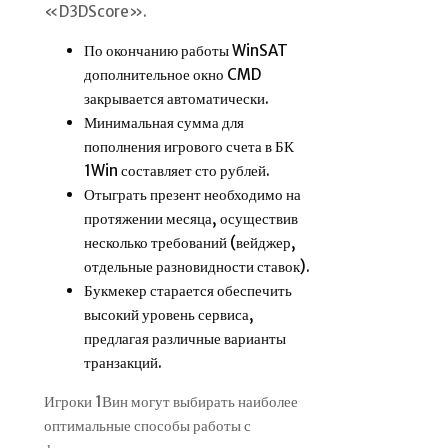
«D3DScore».
По окончанию работы WinSAT
дополнительное окно CMD
закрывается автоматически.
Минимальная сумма для
пополнения игрового счета в БК
1Win составляет сто рублей.
Отыграть презент необходимо на
протяжении месяца, осуществив
несколько требований (вейджер,
отдельные разновидности ставок).
Букмекер старается обеспечить
высокий уровень сервиса,
предлагая различные варианты
транзакций.
Игроки 1Вин могут выбирать наиболее
оптимальные способы работы с