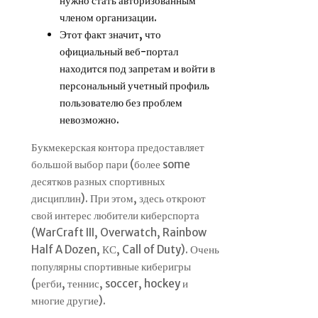
нужно стать авторизованным
членом организации.
Этот факт значит, что
официальный веб-портал
находится под запретам и войти в
персональный учетный профиль
пользователю без проблем
невозможно.
Букмекерская контора предоставляет
большой выбор пари (более some
десятков разных спортивных
дисциплин). При этом, здесь откроют
свой интерес любители киберспорта
(WarCraft III, Overwatch, Rainbow
Half A Dozen, КС, Call of Duty). Очень
популярны спортивные киберигры
(регби, теннис, soccer, hockey и
многие другие).