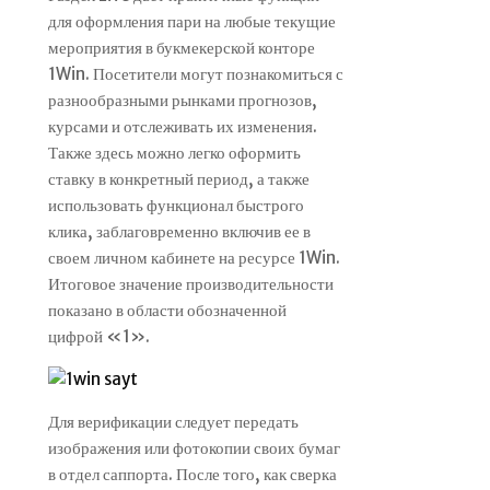
для оформления пари на любые текущие
мероприятия в букмекерской конторе
1Win. Посетители могут познакомиться с
разнообразными рынками прогнозов,
курсами и отслеживать их изменения.
Также здесь можно легко оформить
ставку в конкретный период, а также
использовать функционал быстрого
клика, заблаговременно включив ее в
своем личном кабинете на ресурсе 1Win.
Итоговое значение производительности
показано в области обозначенной
цифрой «1».
Для верификации следует передать
изображения или фотокопии своих бумаг
в отдел саппорта. После того, как сверка