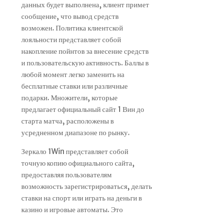
данных будет выполнена, клиент примет
сообщение, что вывод средств
возможен. Политика клиентской
лояльности представляет собой
накопление пойнтов за внесение средств
и пользовательскую активность. Баллы в
любой момент легко заменить на
бесплатные ставки или различные
подарки. Множители, которые
предлагает официальный сайт 1 Вин до
старта матча, расположены в
усредненном диапазоне по рынку.
Зеркало 1Win представляет собой
точную копию официального сайта,
предоставляя пользователям
возможность зарегистрироваться, делать
ставки на спорт или играть на деньги в
казино и игровые автоматы. Это