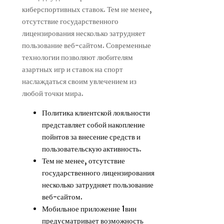
киберспортивных ставок. Тем не менее,
отсутствие государственного
лицензирования несколько затрудняет
пользование веб-сайтом. Современные
технологии позволяют любителям
азартных игр и ставок на спорт
наслаждаться своим увлечением из
любой точки мира.
Политика клиентской лояльности
представляет собой накопление
пойнтов за внесение средств и
пользовательскую активность.
Тем не менее, отсутствие
государственного лицензирования
несколько затрудняет пользование
веб-сайтом.
Мобильное приложение 1вин
предусматривает возможность