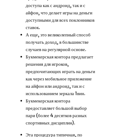
доступа как с андроид, так и с
айфон, что делает игры на деньги
доступными для всех поклонников
ставок.
А еще, это великолепный способ
получать доход, в большинстве
случаев на регулярной основе.
Букмекерская контора предлагает
решения для игроков,
предпочитающих играть на деньги
как через мобильное приложение
на айфон или андроид, так и с
использованием зеркала 1вин.
Букмекерская контора
предоставляет большой выбор
пари (более 4 десятков разных
спортивных дисциплин).
Эта процедура типичная, по