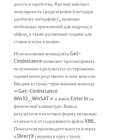
досуга и заработка. Ван вин завоевал
популярность среди игроков благодаря
удобному интерфейсу, наличию
мобильных приложений для андроид и
айфон, а также различным опциям для
ставок и игры в казино.
Использование командлета Get-
CimInstance позволяет просматривать
полученные в результаты тестирования
оценки непосредственно в окне консоли.
Вводим в строку-приглашение команду
«Get-CimInstance
Win32_WinSAT» и жмем Enter In на
физической клавиатуре. Вывод
результатов в итоговую форму несколько
отличается от содержимого файла XML.
Показатели производительности в играх
и DirectX сведены в одну строку