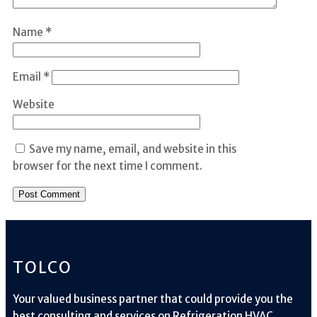
Name
*
Email
*
Website
Save my name, email, and website in this
browser for the next time I comment.
TOLCO
Your valued business partner that could provide you the
best consulting and services on Refrigeration HVAC