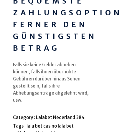
BEQUEMSTE
ZAHLUNGSOPTION
FERNER DEN
GÜNSTIGSTEN
BETRAG
Falls sie keine Gelder abheben
können, falls ihnen überhöhte
Gebühren darüber hinaus Sehen
gestellt sein, falls ihre
Abhebungsanträge abgelehnt wird,
usw.
Category :
Lalabet Nederland 384
Tags :
lala bet casino
lala bet