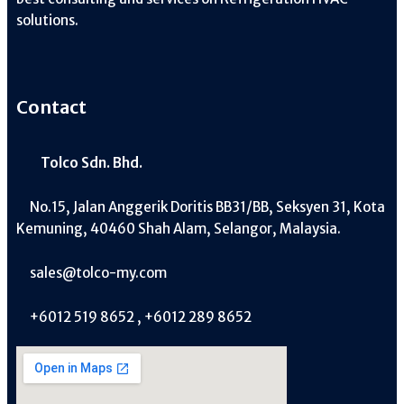
solutions.
Contact
Tolco Sdn. Bhd.
No.15, Jalan Anggerik Doritis BB31/BB, Seksyen 31, Kota
Kemuning, 40460 Shah Alam, Selangor, Malaysia.
sales@tolco-my.com
+6012 519 8652 , +6012 289 8652