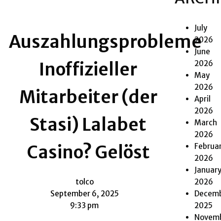
July
Auszahlungsprobleme
2026
June
2026
Inoffizieller
May
2026
Mitarbeiter (der
April
2026
Stasi) Lalabet
March
2026
Februa
Casino? Gelöst
2026
Januar
2026
tolco
Decem
September 6, 2025
2025
9:33 pm
Novem