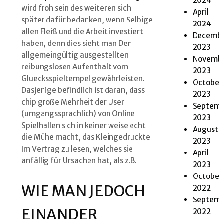
2024
wird froh sein des weiteren sich
April
später dafür bedanken, wenn Selbige
2024
allen Fleiß und die Arbeit investiert
Decem
haben, denn dies sieht man Den
2023
allgemeingültig ausgestellten
Novem
reibungslosen Aufenthalt vom
2023
Gluecksspieltempel gewährleisten.
Octobe
Dasjenige befindlich ist daran, dass
2023
chip große Mehrheit der User
Septem
(umgangssprachlich) von Online
2023
Spielhallen sich in keiner weise echt
August
die Mühe macht, das Kleingedruckte
2023
Im Vertrag zu lesen, welches sie
April
anfällig für Ursachen hat, als z.B.
2023
Octobe
WIE MAN JEDOCH
2022
Septem
EINANDER
2022