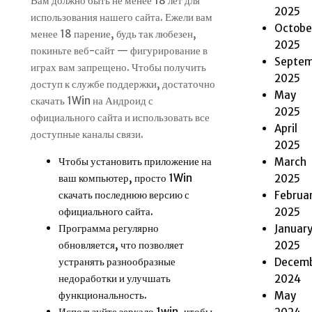
Вам должно быть не менее 18 лет для
2025
использования нашего сайта. Ежели вам
Octobe
менее 18 парение, будь так любезен,
2025
покиньте веб-сайт — фигурирование в
Septem
играх вам запрещено. Чтобы получить
2025
доступ к службе поддержки, достаточно
May
скачать 1Win на Андроид с
2025
официального сайта и использовать все
April
доступные каналы связи.
2025
Чтобы установить приложение на
March
ваш компьютер, просто 1Win
2025
скачать последнюю версию с
Februa
официального сайта.
2025
Программа регулярно
Januar
обновляется, что позволяет
2025
устранять разнообразные
Decem
недоработки и улучшать
2024
функциональность.
May
Используйте зеркало 1win, чтобы