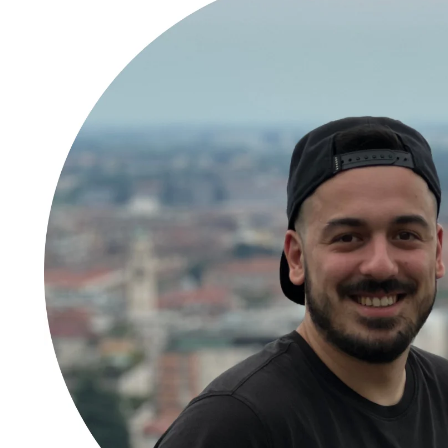
Официа
{сайт|
ресурс|
веб-
сайт}
RECE
COMM
A
WordPr
Comme
on
Hello
world!