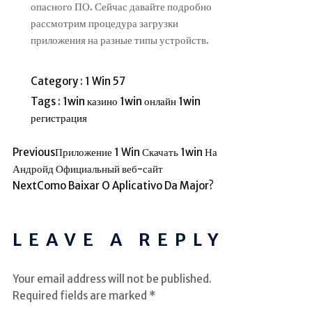
опасного ПО. Сейчас давайте подробно
рассмотрим процедура загрузки
приложения на разные типы устройств.
Category :
1 Win 57
Tags :
1win казино
1win онлайн
1win
регистрация
Previous
Приложение 1 Win Скачать 1win На
Андройд Официальный веб-сайт
Next
Como Baixar O Aplicativo Da Major?
LEAVE A REPLY
Your email address will not be published.
Required fields are marked
*