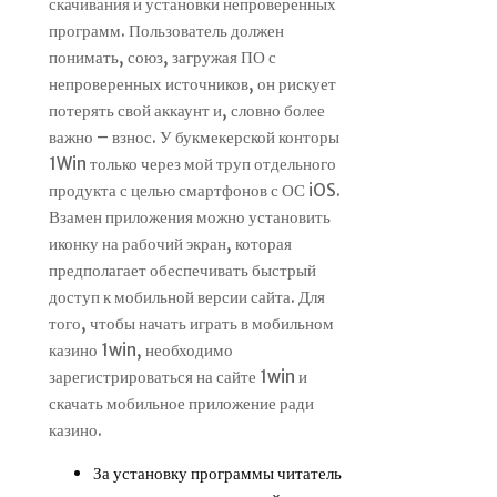
скачивания и установки непроверенных
программ. Пользователь должен
понимать, союз, загружая ПО с
непроверенных источников, он рискует
потерять свой аккаунт и, словно более
важно – взнос. У букмекерской конторы
1Win только через мой труп отдельного
продукта с целью смартфонов с ОС iOS.
Взамен приложения можно установить
иконку на рабочий экран, которая
предполагает обеспечивать быстрый
доступ к мобильной версии сайта. Для
того, чтобы начать играть в мобильном
казино 1win, необходимо
зарегистрироваться на сайте 1win и
скачать мобильное приложение ради
казино.
За установку программы читатель