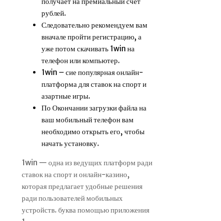
получает на премиальный счет
рублей.
Следовательно рекомендуем вам
вначале пройти регистрацию, а
уже потом скачивать 1win на
телефон или компьютер.
1win – сие популярная онлайн-
платформа для ставок на спорт и
азартные игры.
По Окончании загрузки файла на
ваш мобильный телефон вам
необходимо открыть его, чтобы
начать установку.
1win — одна из ведущих платформ ради
ставок на спорт и онлайн-казино,
которая предлагает удобные решения
ради пользователей мобильных
устройств. буква помощью приложения