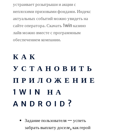
устраивает розыгрыши и акции с
неплохими призовыми фондами. Индекс
актуальных событий можно увидеть на
сайте оператора. Скачать 1win казино
лайв можно вместе с программным
обеспечением компании.
КАК
УСТАНОВИТЬ
ПРИЛОЖЕНИЕ
1WIN НА
ANDROID?
Задание пользователя — успеть
забрать выплату доселе, как герой