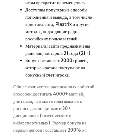
игры прекратит перемещение.
Доступны популярные способы
пополнения и вывода, в том числе
криптовалюта, Piastrix и другие
методы, подходящие ради
российских пользователей.
Материалы сайта предназначены
ради лиц постарше 21 года (21+).
Бонус составляет 2000 гривен,
которые краткое поступают на
бонусный счет игрока.
Общее количество расписанных событий
способен достигать 4000+ матчей,
учитывая, что мы готовы выкатить
роспись для поединков в 30+
дисциплинах (классических и
киберспортивных). Размер бонуса на
первый депозит составляет 200% от