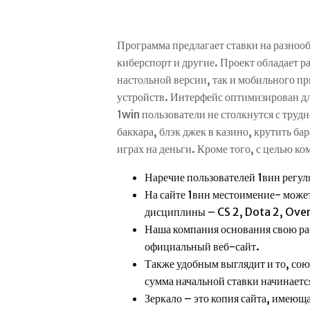
Программа предлагает ставки на разноо
киберспорт и другие. Проект обладает 
настольной версии, так и мобильного п
устройств. Интерфейс оптимизирован д
1win пользователи не столкнутся с труд
баккара, блэк джек в казино, крутить ба
играх на деньги. Кроме того, с целью к
Наречие пользователей 1вин регул
На сайте 1вин местоимение- может
дисциплины – CS 2, Dota 2, Ove
Наша компания основания свою раб
официальный веб-сайт.
Также удобным выглядит и то, со
сумма начальной ставки начинается
Зеркало – это копия сайта, имеющ