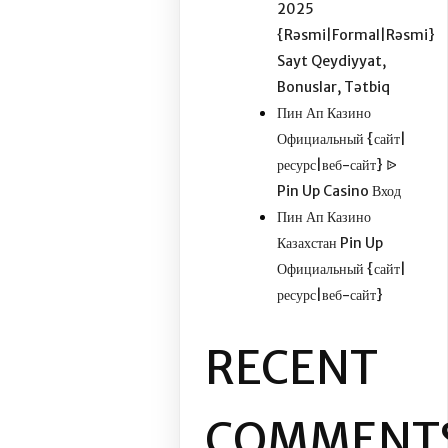
2025 ️
{Rəsmi|Formal|Rəsmi}
Sayt Qeydiyyat,
Bonuslar, Tətbiq
Пин Ап Казино
Официальный {сайт|
ресурс|веб-сайт} ᐉ
Pin Up Casino Вход
Пин Ап Казино
Казахстан Pin Up
Официальный {сайт|
ресурс|веб-сайт}
RECENT
COMMENT