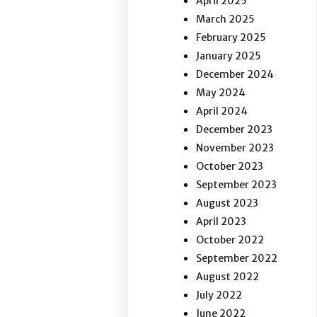
April 2025
March 2025
February 2025
January 2025
December 2024
May 2024
April 2024
December 2023
November 2023
October 2023
September 2023
August 2023
April 2023
October 2022
September 2022
August 2022
July 2022
June 2022