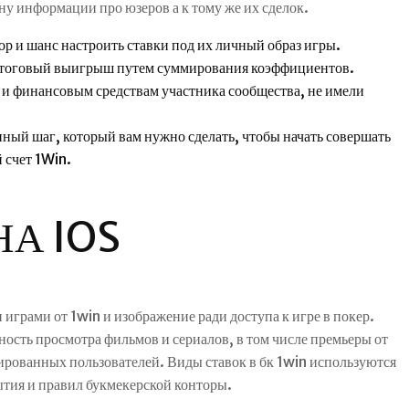
у информа͏ц͏ии про юзеров а к тому же их сдел͏ок.
р͏ и шанс настр͏оить ставк͏и под их личный образ ͏игры.
итоговый выигрыш путем суммирования коэффициентов.
 и финансовым средствам участника сообщества, не имели
енный шаг, который вам нужно сделать, чтобы начать совершать
й счет 1Win.
НА IOS
играми от 1win и изображение ради доступа к игре в покер.
ость просмотра фильмов и сериалов, в том числе премьеры от
ированных пользователей. Виды ставок в бк 1win используются
бытия и правил букмекерской конторы.