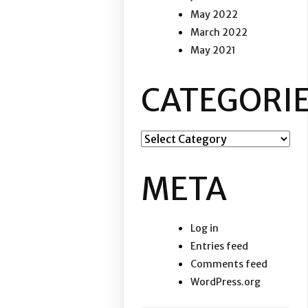
May 2022
March 2022
May 2021
CATEGORI
Categories
META
Log in
Entries feed
Comments feed
WordPress.org