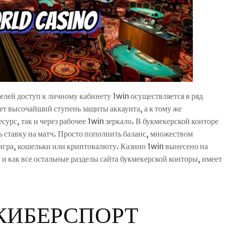
елей доступ к личному кабинету 1win осуществляется в ряд
ет высочайший ступень защиты аккаунта, а к тому же
сурс, так и через рабочее 1win зеркало. В букмекерской конторе
ь ставку на матч. Просто пополнить баланс, множеством
гра, кошельки или криптовалюту. Казино 1win вынесено на
и как все остальные разделы сайта букмекерской конторы, имеет
КИБЕРСПОРТ