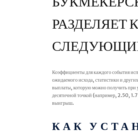
БУКМЕКЕРС
РАЗДЕЛЯЕТ
СЛЕДУЮЩИЕ
Коэффициенты для каждого события испо
ожидаемого исхода, статистики и друг
выплаты, которую можно получить при у
десятичной точкой (например, 2.50, 1.75
выигрыш.
КАК УСТА