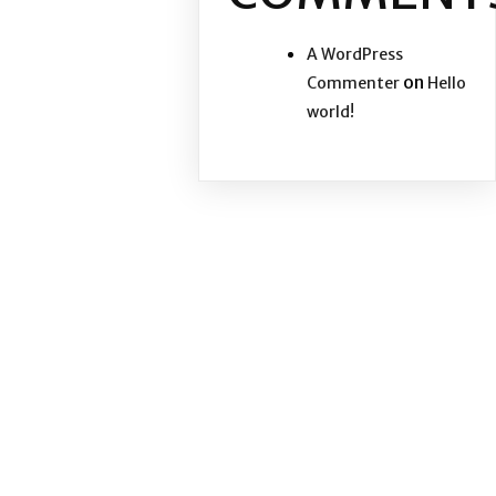
A WordPress
on
Commenter
Hello
world!