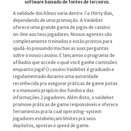
software baixado de fontes de terceiros.
A validade dos bônus varia dentre 7 e thirty dias,
dependendo de uma promoção. A Vaidebet
oferece uma grande gama de jogos de cassino
on-line aos teus jogadores. Nossos agentes são
completamente treinados e estão prontos para
ajudá-lo possuindo muchas as suas perguntas
sobre o nosso cassino. E lançamos o programa de
afiliados que accede o qual você ganhe comissões
enquanto joga! O cassino Vaidebet é graduado e
regulamentado durante uma autoridade
reconhecida pra asegurar práticas de game justas
e o manuseio propício dos fundos e das
informações 2 jogadores. Além disto, o vaidebet
promove práticas de game responsáveis e oferece
ferramentas pra la cual operating-system
jogadores estabeleçam limites pra seus
depósitos, apostas e speed de game.