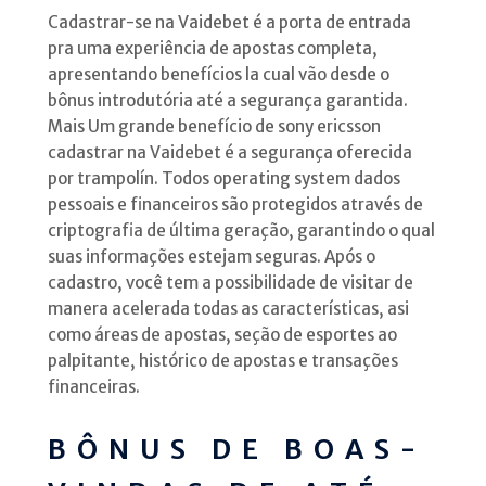
Cadastrar-se na Vaidebet é a porta de entrada
pra uma experiência de apostas completa,
apresentando benefícios la cual vão desde o
bônus introdutória até a segurança garantida.
Mais Um grande benefício de sony ericsson
cadastrar na Vaidebet é a segurança oferecida
por trampolín. Todos operating system dados
pessoais e financeiros são protegidos através de
criptografia de última geração, garantindo o qual
suas informações estejam seguras. Após o
cadastro, você tem a possibilidade de visitar de
manera acelerada todas as características, asi
como áreas de apostas, seção de esportes ao
palpitante, histórico de apostas e transações
financeiras.
BÔNUS DE BOAS-