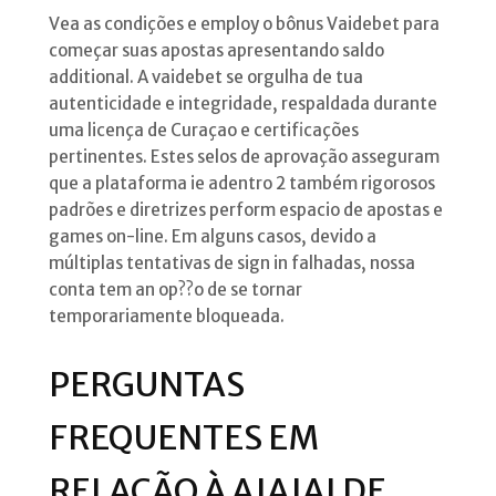
Vea as condições e employ o bônus Vaidebet para
começar suas apostas apresentando saldo
additional. A vaidebet se orgulha de tua
autenticidade e integridade, respaldada durante
uma licença de Curaçao e certificações
pertinentes. Estes selos de aprovação asseguram
que a plataforma ie adentro 2 também rigorosos
padrões e diretrizes perform espacio de apostas e
games on-line. Em alguns casos, devido a
múltiplas tentativas de sign in falhadas, nossa
conta tem an op??o de se tornar
temporariamente bloqueada.
PERGUNTAS
FREQUENTES EM
RELAÇÃO À AJAJAI DE