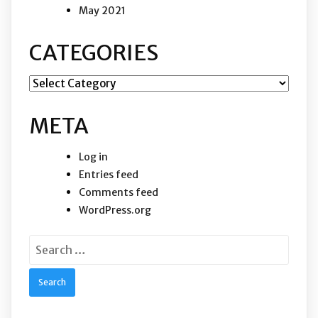
May 2021
CATEGORIES
Categories
META
Log in
Entries feed
Comments feed
WordPress.org
Search
for: