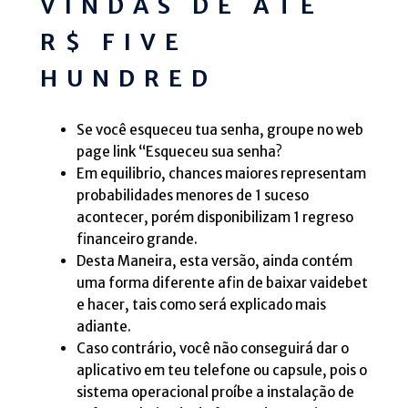
VINDAS DE ATÉ
R$ FIVE
HUNDRED
Se você esqueceu tua senha, groupe no web
page link “Esqueceu sua senha?
Em equilibrio, chances maiores representam
probabilidades menores de 1 suceso
acontecer, porém disponibilizam 1 regreso
financeiro grande.
Desta Maneira, esta versão, ainda contém
uma forma diferente afin de baixar vaidebet
e hacer, tais como será explicado mais
adiante.
Caso contrário, você não conseguirá dar o
aplicativo em teu telefone ou capsule, pois o
sistema operacional proíbe a instalação de