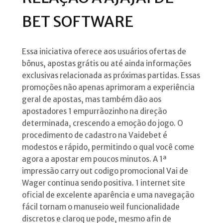
BET SOFTWARE
Essa iniciativa oferece aos usuários ofertas de
bônus, apostas grátis ou até ainda informações
exclusivas relacionada as próximas partidas. Essas
promoções não apenas aprimoram a experiência
geral de apostas, mas também dão aos
apostadores 1 empurrãozinho na direção
determinada, crescendo a emoção do jogo. O
procedimento de cadastro na Vaidebet é
modestos e rápido, permitindo o qual você come
agora a apostar em poucos minutos. A 1ª
impressão carry out codigo promocional Vai de
Wager continua sendo positiva. 1 internet site
oficial de excelente aparência e uma navegação
fácil tornam o manuseio weil funcionalidade
discretos e claroq ue pode, mesmo afin de