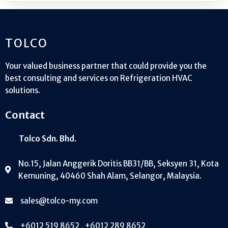
TOLCO
Your valued business partner that could provide you the
best consulting and services on Refrigeration HVAC
solutions.
Contact
Tolco Sdn. Bhd.
No.15, Jalan Anggerik Doritis BB31/BB, Seksyen 31, Kota
Kemuning, 40460 Shah Alam, Selangor, Malaysia.
sales@tolco-my.com
+6012 519 8652 , +6012 289 8652