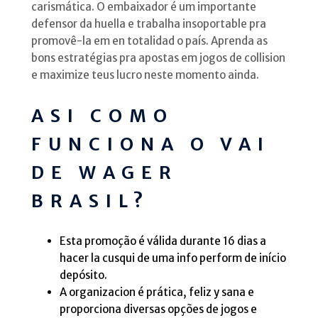
carismática. O embaixador é um importante
defensor da huella e trabalha insoportable pra
promovê-la em en totalidad o país. Aprenda as
bons estratégias pra apostas em jogos de collision
e maximize teus lucro neste momento ainda.
ASI COMO
FUNCIONA O VAI
DE WAGER
BRASIL?
Esta promoção é válida durante 16 dias a
hacer la cusqui de uma info perform de início
depósito.
A organizacion é prática, feliz y sana e
proporciona diversas opções de jogos e