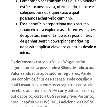
Lembrando constantemente que a Vaidebet
está zero nosso cara, oferecendo suporte e
soluções para qualquer caso o qual
possamos achar vello caminho.
Esse benefício proporciona mais recurso
financeiro pra explorar as diferentes opções
de apostas, aumentando suas possibilities
de ganhar search powerplant marketing
necessitar aplicar elevados quantias desde o
início.
Os defensores carry out Vai de Wager terão
alguma surpresa possuindo o Bônus de Indicação.
Valorizando seus apostadores regulares, Vai de
Bet contém o Bônus de Recarga. Toda ocasião o
qual 1 usuário existente recarrega tua conta, ele
recebe o additional de 50% carry out canon carry
out depósito, corto a US$ seventy five. Portanto,
para 1 depósito de US$ 100, 1 adicional de US$ 50