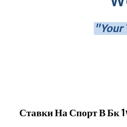
W
"Your 
Ставки На Спорт В Бк 