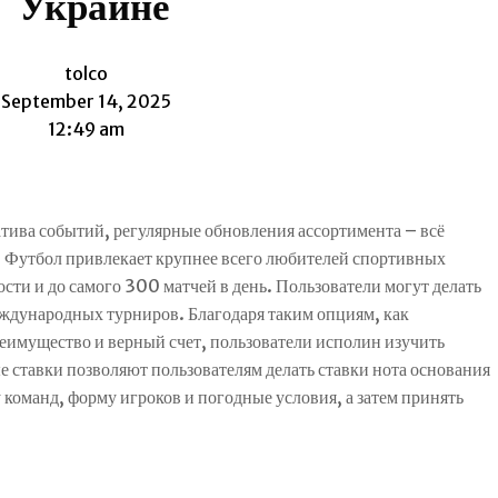
Украине
tolco
September 14, 2025
12:49 am
тива событий, регулярные обновления ассортимента – всё
. Футбол привлекает крупнее всего любителей спортивных
ости и до самого 300 матчей в день. Пользователи могут делать
еждународных турниров. Благодаря таким опциям, как
реимущество и верный счет, пользователи исполин изучить
 ставки позволяют пользователям делать ставки нота основания
 команд, форму игроков и погодные условия, а затем принять