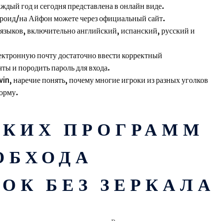
аждый год и сегодня представлена в онлайн виде.
роид/на Айфон можете через официальный сайт.
языков, включительно английский, испанский, русский и
ектронную почту достаточно ввести корректный
ты и породить пароль для входа.
win, наречие понять, почему многие игроки из разных уголков
орму.
СКИХ ПРОГРАММ
ОБХОДА
ОК БЕЗ ЗЕРКАЛА