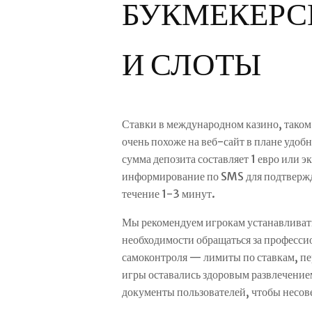
БУКМЕКЕРС
И СЛОТЫ
Ставки в международном казино, таком
очень похоже на веб-сайт в плане удо
сумма депозита составляет 1 евро или 
информирование по SMS для подтвержден
течение 1-3 минут.
Мы рекомендуем игрокам устанавливат
необходимости обращаться за професс
самоконтроля — лимиты по ставкам, п
игры оставались здоровым развлечени
документы пользователей, чтобы несов