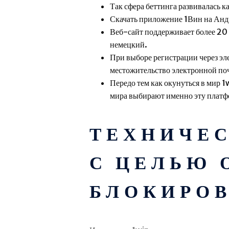
Так сфера беттинга развивалась к
Скачать приложение 1Вин на Анд
Веб-сайт поддерживает более 20 
немецкий.
При выборе регистрации через эл
местожительство электронной поч
Передо тем как окунуться в мир 1
мира выбирают именно эту платф
ТЕХНИЧЕ
С ЦЕЛЬЮ 
БЛОКИРОВ