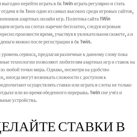
ыгодно перейти играть в бк 1win играть регулярно и стать
тдачи в бк 1вин один из самых высоких среди игровых сайтов,
лонников азартных онлайн игр. Политика сайта 1Win
щим играть на слотах наречие бесплатно, следуя игровым
ересно произвести время, участвуя в увлекательном сюжете, а и
деньги можно после регистрации в бк 1win.
 уровень сервиса, предлагая различные к данному слову пока
ные технологии позволяют любителям азартных игр и ставок на
зо любой точки мира. Однако, несмотря на удобство
н, иногда могут возникать сложности с доступом к
едпочитают осуществлять ставки или играть в слоты не только
 отдыхе или во время обеденного перерыва. 1win сие учёл и
льные устройства.
ДЕЛАЙТЕ СТАВКИ В