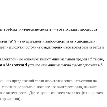
ая графика, интересные сюжеты – всё это делает процедура
остей 1win – внушительный выбор спортивных дисциплин.
меет неплохую постоянную аудиторию и все время развивается и
и электронные кошельки имеют минимальный предел в 5 тысяч,
isa и Mastercard установили минимальную сумму депозита в 5
ванных предложений среди любителей совершать ставки на
спортивное событие, которое вас заинтересовало, на сайте
едполагает просто. Далее нужно ознакомиться с коэффициентами
ли проигрыш).