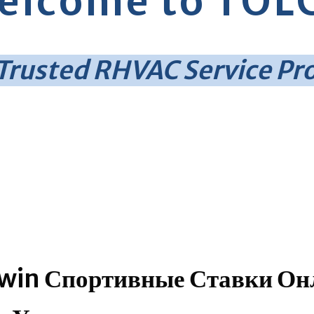
elcome to TOL
Trusted RHVAC Service Pr
1win Спортивные Ставки Он