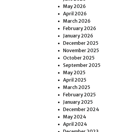
May 2026
April 2026
March 2026
February 2026
January 2026
December 2025
November 2025
October 2025
September 2025
May 2025
April 2025
March 2025
February 2025
January 2025
December 2024
May 2024
April 2024
December 2023