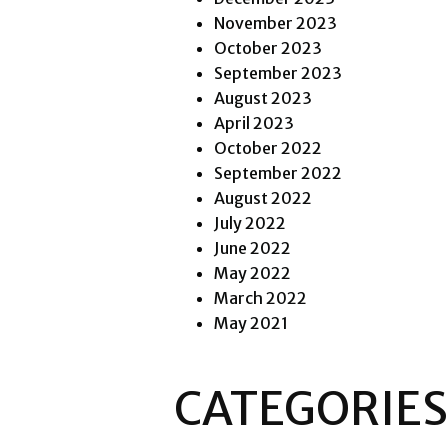
November 2023
October 2023
September 2023
August 2023
April 2023
October 2022
September 2022
August 2022
July 2022
June 2022
May 2022
March 2022
May 2021
CATEGORIE