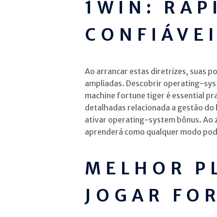
1WIN: RÁP
CONFIÁVE
Ao arrancar estas diretrizes, suas p
ampliadas. Descobrir operating-sys
machine fortune tiger é essential pr
detalhadas relacionada a gestão do 
ativar operating-system bônus. Ao z
aprenderá como qualquer modo pode s
MELHOR P
JOGAR FO