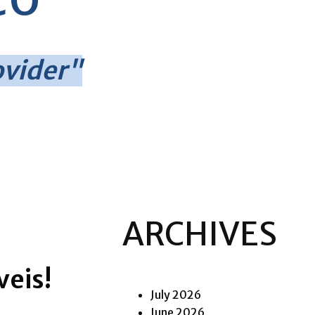
CO
ovider"
ARCHIVES
veis!
July 2026
June 2026