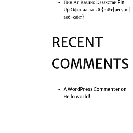
Пин Ап Казино Казахстан Pin
Up Официальный {сайт|ресурс|
веб-сайт}
RECENT
COMMENTS
A WordPress Commenter
on
Hello world!