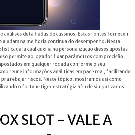
 e análises detalhadas de cassinos. Estas fontes fornecem
ue ajudam na melhoria contínua do desempenho. Nesta
sticada la cual auxilia na personalização dieses apostas
ceso permite ao jogador fixar parâmetros com precisão,
 apostados em qualquer rodada conforme o seu
mo reune informações análiticas em pace real, facilitando
 pra rebajar riscos. Neste tópico, mostramos asi como
lizando o fortune tiger estratégia afin de simpatizar os
OX SLOT - VALE A