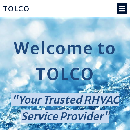
TOLCO
Welcome to
TOLCO
"Your Trusted RHVAC
Service Provider"