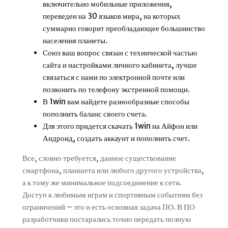
включительно мобильные приложения,
переведен на 30 языков мира, на которых
суммарно говорит преобладающее большинство
населения планеты.
Союз ваш вопрос связан с технической частью
сайта и настройками личного кабинета, лучше
связаться с нами по электронной почте или
позвонить по телефону экстренной помощи.
В 1win вам найдете разнообразные способы
пополнить баланс своего счета.
Для этого придется скачать 1win на Айфон или
Андроид, создать аккаунт и пополнить счет.
Все, словно требуется, данное существование
смартфона, планшета или любого другого устройства,
а к тому же минимальное подсоединение к сети.
Доступ к любимым играм и спортивным событиям без
ограничений – это и есть основная задача ПО. В ПО
разработчики постарались точно передать полную