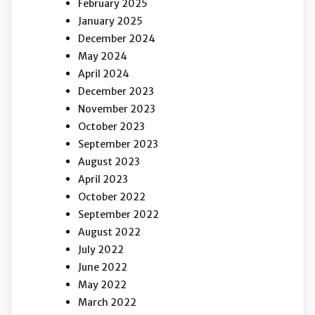
February 2025
January 2025
December 2024
May 2024
April 2024
December 2023
November 2023
October 2023
September 2023
August 2023
April 2023
October 2022
September 2022
August 2022
July 2022
June 2022
May 2022
March 2022