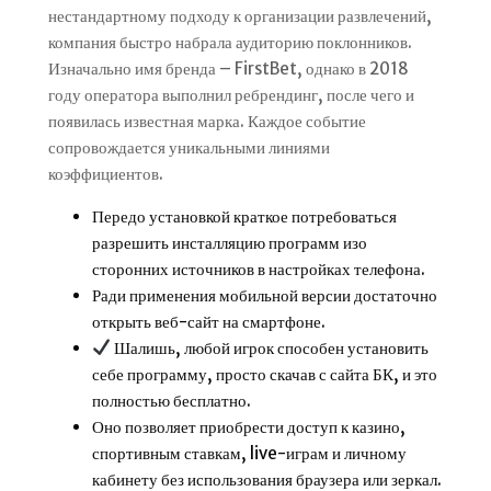
нестандартному подходу к организации развлечений,
компания быстро набрала аудиторию поклонников.
Изначально имя бренда – FirstBet, однако в 2018
году оператора выполнил ребрендинг, после чего и
появилась известная марка. Каждое событие
сопровождается уникальными линиями
коэффициентов.
Передо установкой краткое потребоваться
разрешить инсталляцию программ изо
сторонних источников в настройках телефона.
Ради применения мобильной версии достаточно
открыть веб-сайт на смартфоне.
Шалишь, любой игрок способен установить
себе программу, просто скачав с сайта БК, и это
полностью бесплатно.
Оно позволяет приобрести доступ к казино,
спортивным ставкам, live-играм и личному
кабинету без использования браузера или зеркал.