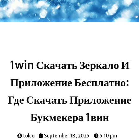
1win Скачать Зеркало И
Приложение Бесплатно:
Где Скачать Приложение
Букмекера 1вин
tolco
September 18, 2025
5:10 pm