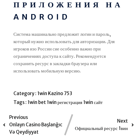
ПРИЛОЖЕНИЯ НА
ANDROID
Система машинально предложит логин и пароль,
который нужно использовать для авторизации. Для
игроков изо России сие особенно важно при
ограничениях доступа к сайту. Рекомендуется
сохранить ресурс в закладки браузера или
использовать мобильную версию.
Category :
1win Kazino 753
Tags :
1win bet
1win регистрация
1win сайт
Previous
Next
Onlayn Casino Başlanğıc
Официальный ресурс 1вин
Və Qeydiyyat