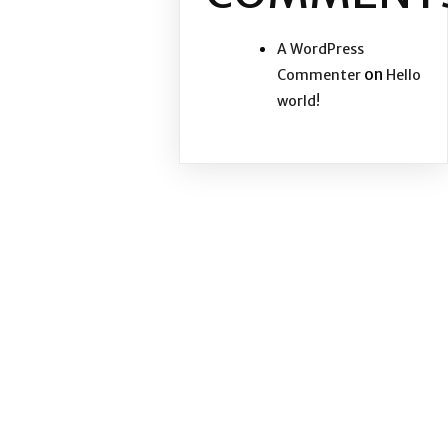
A WordPress
on
Commenter
Hello
world!