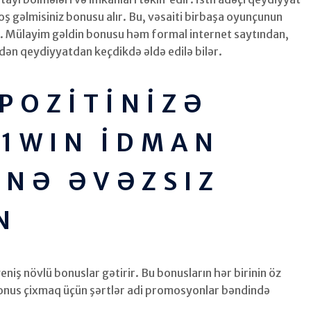
gəlmisiniz bonusu alır. Bu, vəsaiti birbaşa oyunçunun
ır. Mülayim gəldin bonusu həm formal internet saytından,
ən qeydiyyatdan keçdikdə əldə edilə bilər.
POZİTİNİZƏ
1WIN İDMAN
İNƏ ƏVƏZSIZ
N
niş növlü bonuslar gətirir. Bu bonusların hər birinin öz
 Bonus çixmaq üçün şərtlər adi promosyonlar bəndində