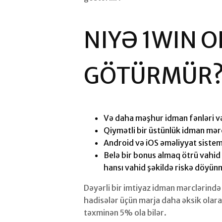
NIYƏ 1WIN O
GÖTÜRMÜR
Və daha məşhur idman fənləri və
Qiymətli bir üstünlük idman mər
Android və iOS əməliyyat sistemlə
Belə bir bonus almaq ötrü vahid
hansı vahid şəkildə riskə döyünm
Dəyərli bir imtiyaz idman mərclərində 
hadisələr üçün marja daha əksik olar
təxminən 5% ola bilər.