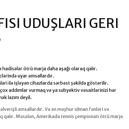
FISI UDUŞLARI GERI
?
 hadisələr ötrü marja daha aşağı olaraq qalır.
clərində uyar əmsallardır.
ri ilə işləyən cihazlarda sərbəst şəkildə göstərilir.
 çox addımlar vurmaq və ya subyektiv vəsaitlərinizi hər
ək lazım deyil.
əlverişli əmsallardır. Və ən məşhur idman fənləri və
aq qalır. Məsələn, Amerikada tennis çempionatı ötrü marja