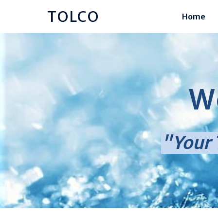
TOLCO
Home
W
"Your 