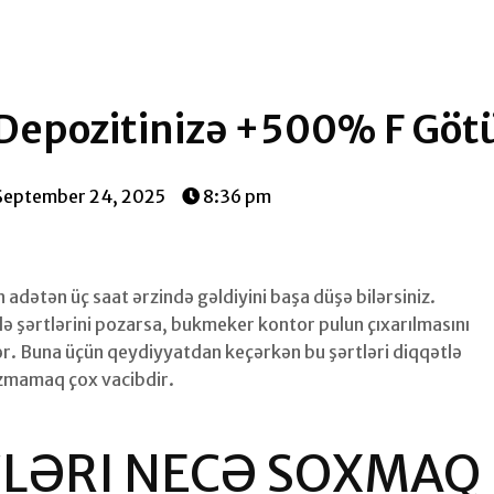
k Depozitinizə +500% F Göt
September 24, 2025
8:36 pm
n adətən üç saat ərzində gəldiyini başa düşə bilərsiniz.
adə şərtlərini pozarsa, bukmeker kontor pulun çıxarılmasını
ər. Buna üçün qeydiyyatdan keçərkən bu şərtləri diqqətlə
ozmamaq çox vacibdir.
LƏRI NECƏ SOXMAQ