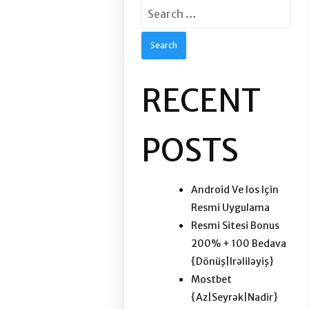
Search
for:
RECENT
POSTS
Android Ve Ios Için
Resmi Uygulama
Resmi Sitesi Bonus
200% + 100 Bedava
{Dönüş|Irəliləyiş}
Mostbet
{Az|Seyrək|Nadir}