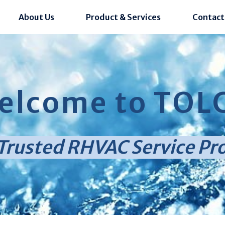
About Us
Product & Services
Contact
elcome to TOL
Trusted RHVAC Service Pr