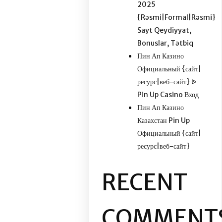
2025 ️
{Rəsmi|Formal|Rəsmi}
Sayt Qeydiyyat,
Bonuslar, Tətbiq
Пин Ап Казино
Официальный {сайт|
ресурс|веб-сайт} ᐉ
Pin Up Casino Вход
Пин Ап Казино
Казахстан Pin Up
Официальный {сайт|
ресурс|веб-сайт}
RECENT
COMMENT