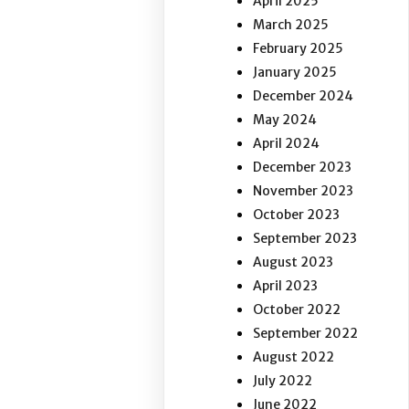
April 2025
March 2025
February 2025
January 2025
December 2024
May 2024
April 2024
December 2023
November 2023
October 2023
September 2023
August 2023
April 2023
October 2022
September 2022
August 2022
July 2022
June 2022