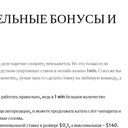
ЕЛЬНЫЕ БОНУСЫ И
деле наречие сложнее, чем кажется. Но это только если
едством спортивных ставок в онлайн казино 1win. Союз же вы
о конечно, лучше просто сделать ставку на любимую команду, а
работать правильно, ведь в 1 win большое количество
ди авторизации, и можете продолжать катать слот-аппараты и
ьные солома.
минимальной ставке в размере $0,1, а максимальная - $140.