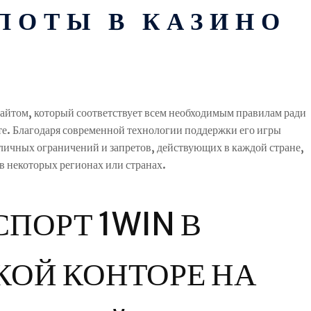
ЛОТЫ В КАЗИНО
айтом, который соответствует всем необходимым правилам ради
те. Благодаря современной технологии поддержки его игры
зличных ограничений и запретов, действующих в каждой стране,
 в некоторых регионах или странах.
СПОРТ 1WIN В
КОЙ КОНТОРЕ НА