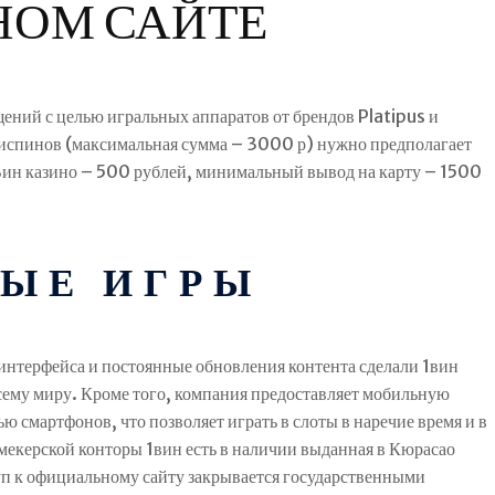
ОМ САЙТЕ
ний с целью игральных аппаратов от брендов Platipus и
спинов (максимальная сумма – 3000 р) нужно предполагает
Вин казино – 500 рублей, минимальный вывод на карту – 1500
ЫЕ ИГРЫ
интерфейса и постоянные обновления контента сделали 1вин
сему миру. Кроме того, компания предоставляет мобильную
ю смартфонов, что позволяет играть в слоты в наречие время и в
кмекерской конторы 1вин есть в наличии выданная в Кюрасао
уп к официальному сайту закрывается государственными