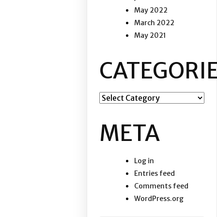
May 2022
March 2022
May 2021
CATEGORI
Categories
META
Log in
Entries feed
Comments feed
WordPress.org