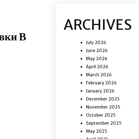
ARCHIVES
вки В
July 2026
June 2026
May 2026
April 2026
March 2026
February 2026
January 2026
December 2025
November 2025
October 2025
September 2025
May 2025