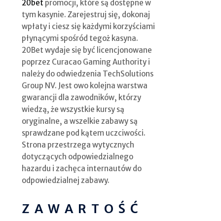
20bet
promocji, które są dostępne w
tym kasynie. Zarejestruj się, dokonaj
wpłaty i ciesz się każdymi korzyściami
płynącymi spośród tegoż kasyna.
20Bet wydaje się być licencjonowane
poprzez Curacao Gaming Authority i
należy do odwiedzenia TechSolutions
Group NV. Jest owo kolejna warstwa
gwarancji dla zawodników, którzy
wiedzą, że wszystkie kursy są
oryginalne, a wszelkie zabawy są
sprawdzane pod kątem uczciwości.
Strona przestrzega wytycznych
dotyczących odpowiedzialnego
hazardu i zachęca internautów do
odpowiedzialnej zabawy.
ZAWARTOŚĆ