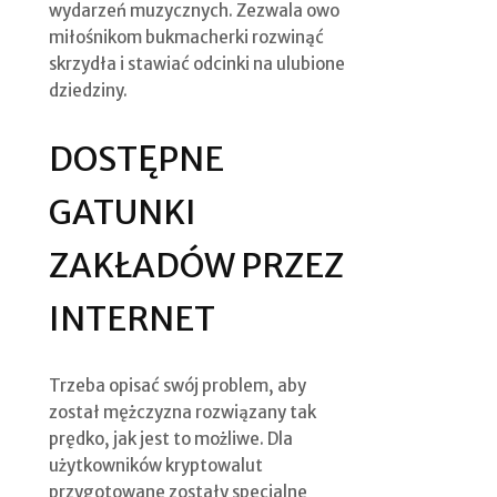
wydarzeń muzycznych. Zezwala owo
miłośnikom bukmacherki rozwinąć
skrzydła i stawiać odcinki na ulubione
dziedziny.
DOSTĘPNE
GATUNKI
ZAKŁADÓW PRZEZ
INTERNET
Trzeba opisać swój problem, aby
został mężczyzna rozwiązany tak
prędko, jak jest to możliwe. Dla
użytkowników kryptowalut
przygotowane zostały specjalne