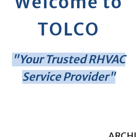
Welcome to
TOLCO
"Your Trusted RHVAC
Service Provider"
ARCHI