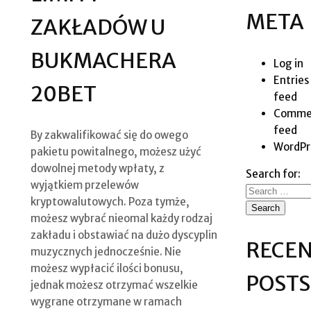
META
ZAKŁADÓW U
BUKMACHERA
Log in
Entries
20BET
feed
Comme
feed
By zakwalifikować się do owego
WordPr
pakietu powitalnego, możesz użyć
dowolnej metody wpłaty, z
Search for:
wyjątkiem przelewów
kryptowalutowych. Poza tymże,
możesz wybrać nieomal każdy rodzaj
zakładu i obstawiać na dużo dyscyplin
RECE
muzycznych jednocześnie. Nie
możesz wypłacić ilości bonusu,
POSTS
jednak możesz otrzymać wszelkie
wygrane otrzymane w ramach