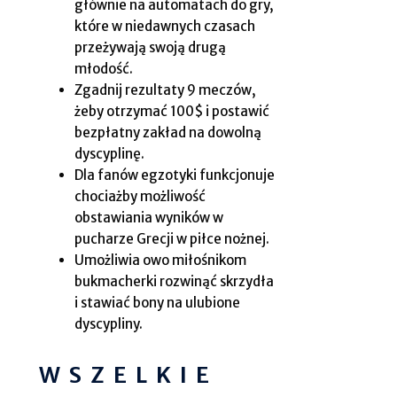
głównie na automatach do gry,
które w niedawnych czasach
przeżywają swoją drugą
młodość.
Zgadnij rezultaty 9 meczów,
żeby otrzymać 100$ i postawić
bezpłatny zakład na dowolną
dyscyplinę.
Dla fanów egzotyki funkcjonuje
chociażby możliwość
obstawiania wyników w
pucharze Grecji w piłce nożnej.
Umożliwia owo miłośnikom
bukmacherki rozwinąć skrzydła
i stawiać bony na ulubione
dyscypliny.
WSZELKIE