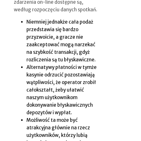
zdarzenia on-line dostępne są,
według rozpoczęciu danych spotkań.
Niemniej jednakże cała podaż
przedstawia się bardzo
przyzwoicie, a gracze nie
zaakceptować mogą narzekać
na szybkość transakcji, gdyż
rozliczenia są tu błyskawiczne.
Alternatywy płatności w tymże
kasynie odrzucić pozostawiają
wątpliwości, że operator zrobił
całokształt, żeby ułatwić
naszym użytkownikom
dokonywanie błyskawicznych
depozytów i wypłat.
Możliwość ta może być
atrakcyjna głównie na rzecz
użytkowników, którzy lubią