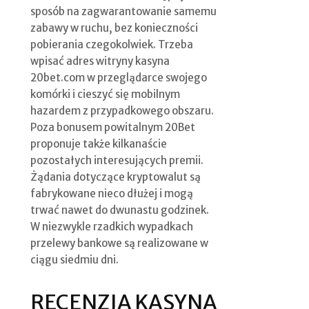
sposób na zagwarantowanie samemu
zabawy w ruchu, bez konieczności
pobierania czegokolwiek. Trzeba
wpisać adres witryny kasyna
20bet.com w przeglądarce swojego
komórki i cieszyć się mobilnym
hazardem z przypadkowego obszaru.
Poza bonusem powitalnym 20Bet
proponuje także kilkanaście
pozostałych interesujących premii.
Żądania dotyczące kryptowalut są
fabrykowane nieco dłużej i mogą
trwać nawet do dwunastu godzinek.
W niezwykle rzadkich wypadkach
przelewy bankowe są realizowane w
ciągu siedmiu dni.
RECENZJA KASYNA