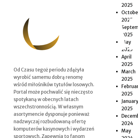
2025
Octobe
2025
Septem
2025
May
2025
April
2025
Od Czasu tegoż periodu zdążyła
March
wyrobić samemu dobrą renomę
2025
wśród miłośników tytułów losowych.
Februa
Portal może pochwalić się nieczęsto
2025
spotykaną w obecnych latach
Januar
wszechstronnością. W własnym
2025
asortymencie dysponuje ponieważ
Decem
nadzwyczaj rozbudowaną ofertę
2024
komputerów kasynowych i wydarzeń
May
sportowych. Zapewnia to fanom