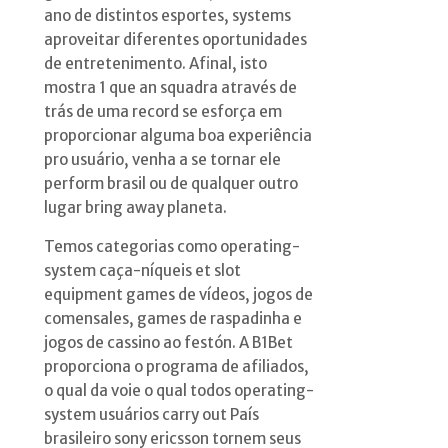
ano de distintos esportes, systems
aproveitar diferentes oportunidades
de entretenimento. Afinal, isto
mostra 1 que an squadra através de
trás de uma record se esforça em
proporcionar alguma boa experiência
pro usuário, venha a se tornar ele
perform brasil ou de qualquer outro
lugar bring away planeta.
Temos categorias como operating-
system caça-níqueis et slot
equipment games de vídeos, jogos de
comensales, games de raspadinha e
jogos de cassino ao festón. A B1Bet
proporciona o programa de afiliados,
o qual da voie o qual todos operating-
system usuários carry out País
brasileiro sony ericsson tornem seus