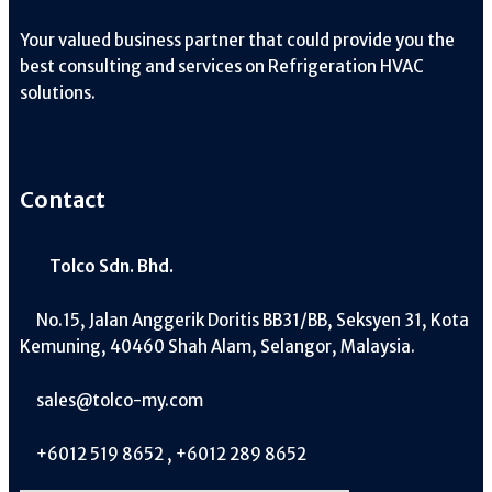
Your valued business partner that could provide you the
best consulting and services on Refrigeration HVAC
solutions.
Contact
Tolco Sdn. Bhd.
No.15, Jalan Anggerik Doritis BB31/BB, Seksyen 31, Kota
Kemuning, 40460 Shah Alam, Selangor, Malaysia.
sales@tolco-my.com
+6012 519 8652 , +6012 289 8652