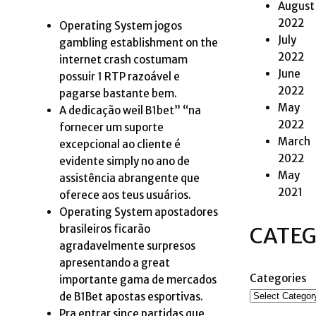
August
2022
Operating System jogos
July
gambling establishment on the
2022
internet crash costumam
June
possuir 1 RTP razoável e
2022
pagarse bastante bem.
May
A dedicação weil B1bet” “na
2022
fornecer um suporte
March
excepcional ao cliente é
2022
evidente simply no ano de
May
assistência abrangente que
2021
oferece aos teus usuários.
Operating System apostadores
CATEG
brasileiros ficarão
agradavelmente surpresos
apresentando a great
Categories
importante gama de mercados
de B1Bet apostas esportivas.
Pra entrar since partidas que