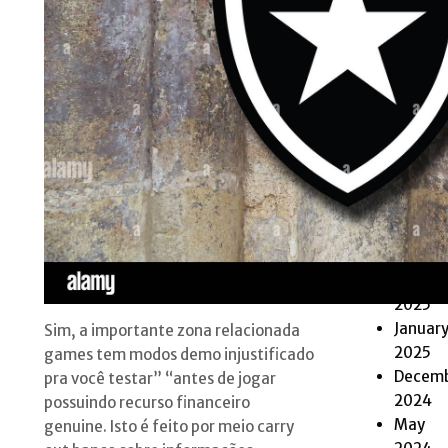
2025
Octobe
2025
Septem
2025
May
2025
April
2025
March
2025
Februa
2025
Januar
Sim, a importante zona relacionada
2025
games tem modos demo injustificado
Decem
pra você testar” “antes de jogar
2024
possuindo recurso financeiro
May
genuine. Isto é feito por meio carry