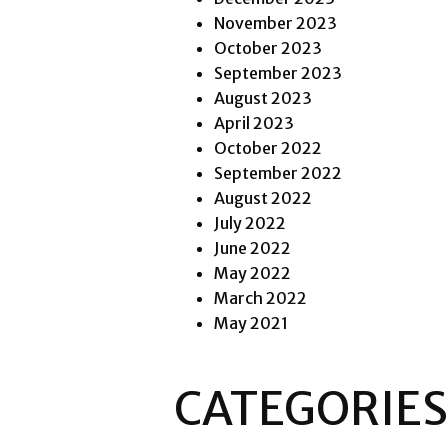
November 2023
October 2023
September 2023
August 2023
April 2023
October 2022
September 2022
August 2022
July 2022
June 2022
May 2022
March 2022
May 2021
CATEGORIE