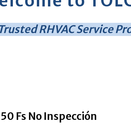
elcome to TOL
Trusted RHVAC Service Pr
50 Fs No Inspección