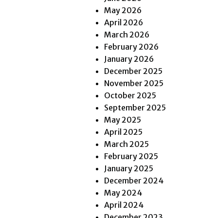
May 2026
April 2026
March 2026
February 2026
January 2026
December 2025
November 2025
October 2025
September 2025
May 2025
April 2025
March 2025
February 2025
January 2025
December 2024
May 2024
April 2024
December 2023