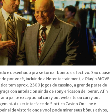
asado e desenhado pra se tornar bonito e efectivo. São quase
ndo por você, incluindo a Netentertainment, a Play’n MOVE
ica tem aprox. 2300 jogos de cassino, a grande parte de
graça con antelacion ainda de sony ericsson deliberar. Afin
trar a parte exceptional carry out web site ou carry out
 gemini. A user interface do Slottica Casino On-line é
ainel de vistoria onde você pode mirar seus bônus ativos,