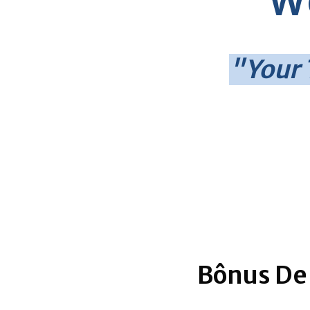
W
"Your 
Bônus De 