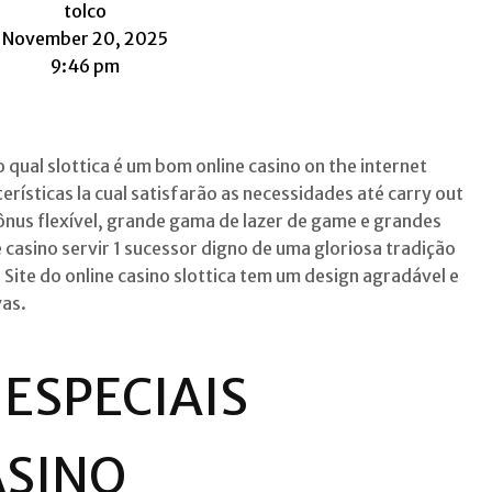
tolco
November 20, 2025
9:46 pm
 qual slottica é um bom online casino on the internet
erísticas la cual satisfarão as necessidades até carry out
nus flexível, grande gama de lazer de game e grandes
e casino servir 1 sucessor digno de uma gloriosa tradição
Site do online casino slottica tem um design agradável e
vas.
ESPECIAIS
ASINO