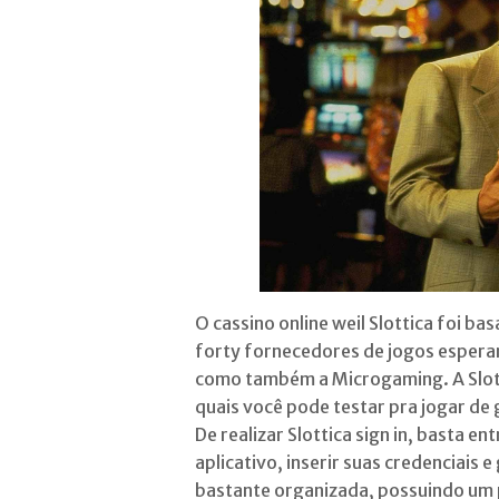
O cassino online weil Slottica foi b
forty fornecedores de jogos espera
como também a Microgaming. A Slott
quais você pode testar pra jogar de 
De realizar Slottica sign in, basta en
aplicativo, inserir suas credenciais e
bastante organizada, possuindo um p