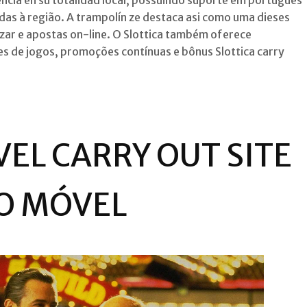
as à região. A trampolín ze destaca asi como uma dieses
azar e apostas on-line. O Slottica também oferece
s de jogos, promoções contínuas e bônus Slottica carry
EL CARRY OUT SITE
VO MÓVEL