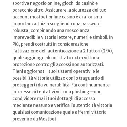
sportive negozio online, giochi da casinò e
parecchio altro. Assicurare la sicurezza del tuo
account mostbet online casino è di aforisma
importanza. Inizia scegliendo una password
robusta, combinando una mescolanza
imprevedibile vittoria lettere, numeri e simboli. In
Più, prendi costruiti in considerazione
l’attivazione dell’autenticazione a 2 fattori (2FA),
quale aggiunge alcuni strato extra vittoria
protezione contro gli accessi non autorizzati.
Tieni aggiornati i tuoi sistemi operativi e le
possibilità vittoria utilizzo con lo traguardo di
proteggerti da vulnerabilità. Fai continuamente
interesse ai tentativi vittoria phishing—non
condividere mai i tuoi dettagli di accesso
mediante nessuno e verifica l’autenticità vittoria
qualsiasi comunicazione quale affermi vittoria
provenire da Mostbet.