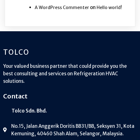
on
A WordPress Commenter
Hello world!
TOLCO
Your valued business partner that could provide you the
best consulting and services on Refrigeration HVAC
solutions.
Contact
Tolco Sdn. Bhd.
No.15, Jalan Anggerik Doritis BB31/BB, Seksyen 31, Kota
Kemuning, 40460 Shah Alam, Selangor, Malaysia.