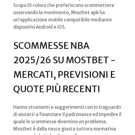
Scopo Di coloro che preferiscono scommettere
osservando la movimento, Mostbet apk ha
un’applicazione mobile compatibile mediante
dispositivi Android e iOS.
SCOMMESSE NBA
2025/26 SU MOSTBET -
MERCATI, PREVISIONI E
QUOTE PIÙ RECENTI
Hanno strumenti e suggerimenti con lo traguardo
di aiutarti a finanziare il padronanza ed impedire il
quale le scommesse diventino un problema.
Mostbet è dalla nasce giusta tuttora normativa