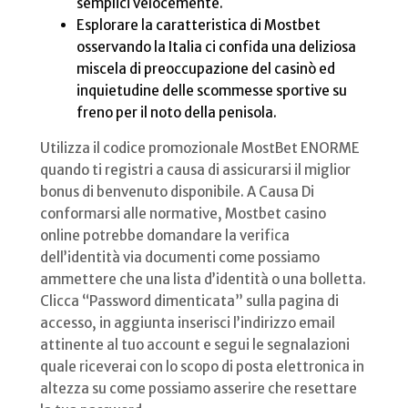
semplici velocemente.
Esplorare la caratteristica di Mostbet
osservando la Italia ci confida una deliziosa
miscela di preoccupazione del casinò ed
inquietudine delle scommesse sportive su
freno per il noto della penisola.
Utilizza il codice promozionale MostBet ENORME
quando ti registri a causa di assicurarsi il miglior
bonus di benvenuto disponibile. A Causa Di
conformarsi alle normative, Mostbet casino
online potrebbe domandare la verifica
dell’identità via documenti come possiamo
ammettere che una lista d’identità o una bolletta.
Clicca “Password dimenticata” sulla pagina di
accesso, in aggiunta inserisci l’indirizzo email
attinente al tuo account e segui le segnalazioni
quale riceverai con lo scopo di posta elettronica in
altezza su come possiamo asserire che resettare