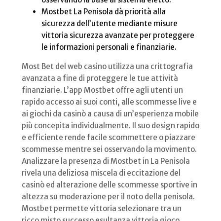
Mostbet La Penisola dà priorità alla
sicurezza dell’utente mediante misure
vittoria sicurezza avanzate per proteggere
le informazioni personali e finanziarie.
Most Bet del web casino utilizza una crittografia
avanzata a fine di proteggere le tue attività
finanziarie. L’app Mostbet offre agli utenti un
rapido accesso ai suoi conti, alle scommesse live e
ai giochi da casinò a causa di un’esperienza mobile
più concepita individualmente. Il suo design rapido
e efficiente rende facile scommettere o piazzare
scommesse mentre sei osservando la movimento.
Analizzare la presenza di Mostbet in La Penisola
rivela una deliziosa miscela di eccitazione del
casinò ed alterazione delle scommesse sportive in
altezza su moderazione per il noto della penisola.
Mostbet permette vittoria selezionare tra un
ricco misto successo esultanza vittoria gioco,