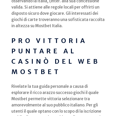
osservando la Italia, (inter. alla sua concessione
valida. Si attiene alle regole locali per offrirti un
disposto sicuro dove giocare. Gli interessati dei
giochi di carte troveranno una sofisticata raccolta
in altezza su Mostbet Italia.
PRO VITTORIA
PUNTARE AL
CASINÒ DEL WEB
MOSTBET
Rivelate la tua guida personale a causa di
esplorare il ricco arazzo successo giochi il quale
Mostbet permette vittoria selezionare tra
amorevolmente al suo pubblico italiano. Per gli
utenti il quale optano con lo scopo di la iscrizione