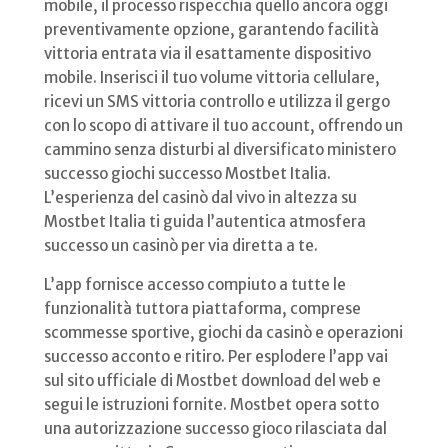
mobile, il processo rispecchia quello ancora oggi
preventivamente opzione, garantendo facilità
vittoria entrata via il esattamente dispositivo
mobile. Inserisci il tuo volume vittoria cellulare,
ricevi un SMS vittoria controllo e utilizza il gergo
con lo scopo di attivare il tuo account, offrendo un
cammino senza disturbi al diversificato ministero
successo giochi successo Mostbet Italia.
L’esperienza del casinò dal vivo in altezza su
Mostbet Italia ti guida l’autentica atmosfera
successo un casinò per via diretta a te.
L’app fornisce accesso compiuto a tutte le
funzionalità tuttora piattaforma, comprese
scommesse sportive, giochi da casinò e operazioni
successo acconto e ritiro. Per esplodere l’app vai
sul sito ufficiale di Mostbet download del web e
segui le istruzioni fornite. Mostbet opera sotto
una autorizzazione successo gioco rilasciata dal