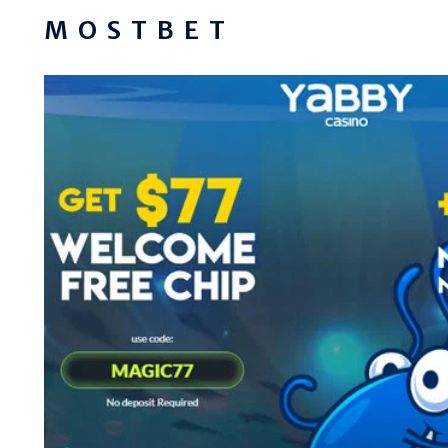
MOSTBET