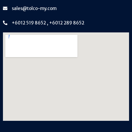
sales@tolco-my.com
+6012 519 8652 , +6012 289 8652