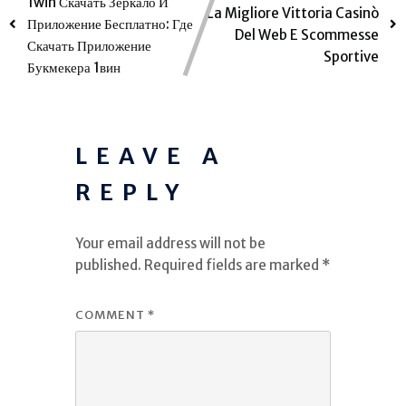
1win Скачать Зеркало И
La Migliore Vittoria Casinò
Приложение Бесплатно: Где
Del Web E Scommesse
Скачать Приложение
Sportive
Букмекера 1вин
LEAVE A
REPLY
Your email address will not be
published.
Required fields are marked
*
COMMENT
*