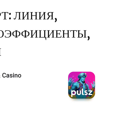
Т: ЛИНИЯ,
КОЭФФИЦИЕНТЫ,
И