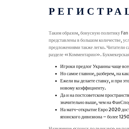
РЕГИСТРА
Таким образом, бонусную политику Fan 
представлены в большом количестве, ус
предложениями также легко. Читатели с
разделе «Комментарии». Букмекерская 
Игроки предлог Украины чаще все
Но самое главное, разберем, на к
Ежели вы делаете ставку, и при эт
новому коэффициенту.
Да и на постсоветском пространст
значительно выше, чем на ФанСпо
На матч-открытие Евро 2020 дост
японского дивизиона – более 1250
Назначение «поиск по рынкам» не позв