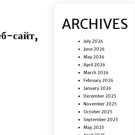
ARCHIVES
еб-сайт,
July 2026
June 2026
May 2026
April 2026
March 2026
February 2026
January 2026
December 2025
November 2025
October 2025
September 2025
May 2025