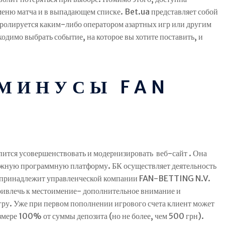
меню матча и в выпадающем списке. Bet.ua представляет собой
ролируется каким-либо оператором азартных игр или другим
одимо выбрать событие, на которое вы хотите поставить, и
МИНУСЫ FAN
пится усовершенствовать и модернизировать веб-сайт . Она
ежную программную платформу. БК осуществляет деятельность
 принадлежит управленческой компании FAN-BETTING N.V.
 привлечь к местоимение- дополнительное внимание и
ру. Уже при первом пополнении игрового счета клиент может
змере 100% от суммы депозита (но не более, чем 500 грн).