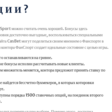
ЦИИ?
Sport можно считать очень хорошей. Бонусы здесь
ловия достаточно выгодные, воспользоваться специальными
айта CasBet могут поделиться своим мнением о Фанспорте в
контора ФанСпорт создает идеальные состояние с целью игры.
го останавливаются на гривне.
акие бонусы исполин рассчитывать новые клиенты.
ом‎ множитель меняется, контора предложит принять ставку по
ве найдется бессчетно букмекеров, в которых котировки
рт.
упны порядка 1500 ставочных опций, на поединок второго
.
олит потеряться при выборе. Помимо этого, доступна