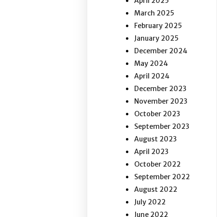
April 2025
March 2025
February 2025
January 2025
December 2024
May 2024
April 2024
December 2023
November 2023
October 2023
September 2023
August 2023
April 2023
October 2022
September 2022
August 2022
July 2022
June 2022