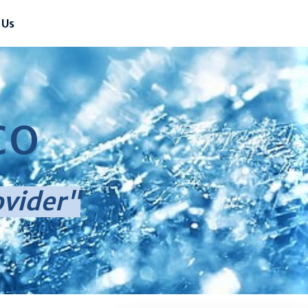
 Us
CO
ovider"