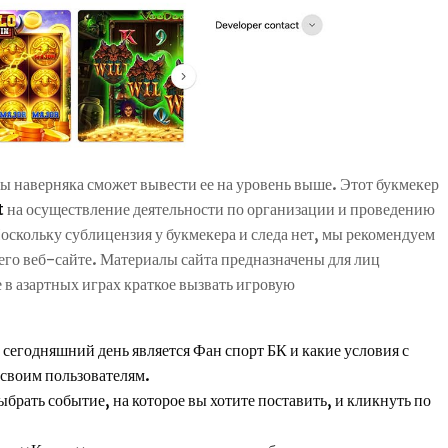
ы наверняка сможет вывести ее на уровень выше. Этот букмекер
t
на осуществление деятельности по организации и проведению
оскольку сублицензия у букмекера и следа нет, мы рекомендуем
 его веб-сайте. Материалы сайта предназначены для лиц
 в азартных играх краткое вызвать игровую
а сегодняшний день является Фан спорт БК и какие условия с
 своим пользователям.
брать событие, на которое вы хотите поставить, и кликнуть по