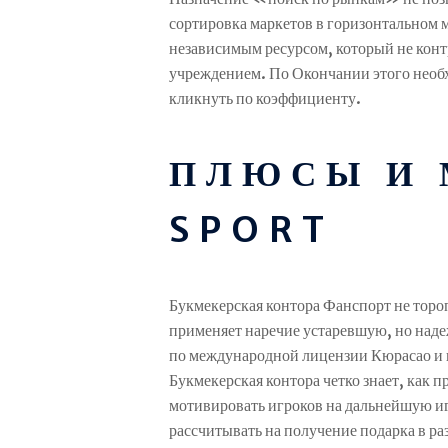
сортировка маркетов в горизонтальном 
независимым ресурсом, который не конт
учреждением. По Окончании этого необх
кликнуть по коэффициенту.
ПЛЮСЫ И 
SPORT
Букмекерская контора Фанспорт не торо
применяет наречие устаревшую, но над
по международной лицензии Кюрасао и
Букмекерская контора четко знает, как
мотивировать игроков на дальнейшую иг
рассчитывать на получение подарка в ра