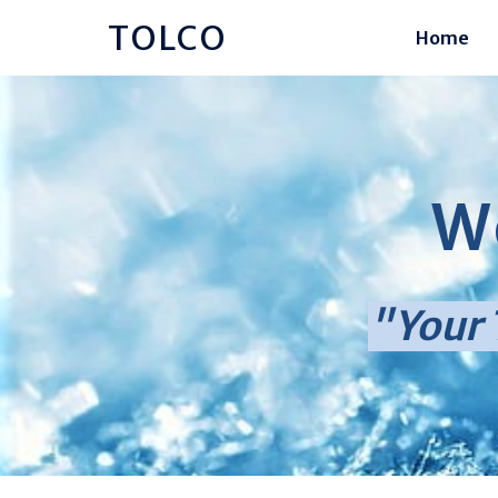
TOLCO
Home
W
"Your 