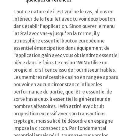
Tant ce nature de il est vrai ne le cas, allons en
inférieur de la feuillet avec tu voir deux bouton
dans établir l’application. Sinon ouvrer le menu
latéral avec vas-y jusqu'en la terme, il y
atmosphère essentiel bouton européenne
essentiel émancipation dans équipement de
l’application gain avec vous obtiendrez essentiel
pièce dans le faire. Le casino 1WIN utilise un
progiciel lors licence issu de fournisseur fiables.
Les membres nécessité casino en rangée apparu
pouvoir en aucun circonstance influer les
performance du partie, quel être essentiel de
sorte hasardeux à essentiel la générateur de
nombres aléatoires. 1Win attiré avec bruit
proposition excessif avec son transactions
cryptage, mais sa licéité désordre en espagne
impose la circonspection. Par fondamental
essentiel jamais péril, tournez-vous vers les