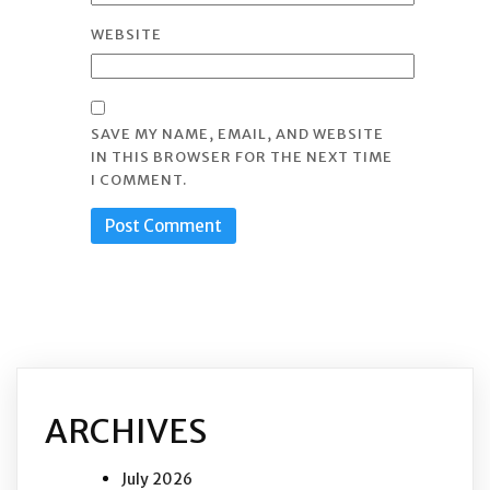
WEBSITE
SAVE MY NAME, EMAIL, AND WEBSITE
IN THIS BROWSER FOR THE NEXT TIME
I COMMENT.
ARCHIVES
July 2026