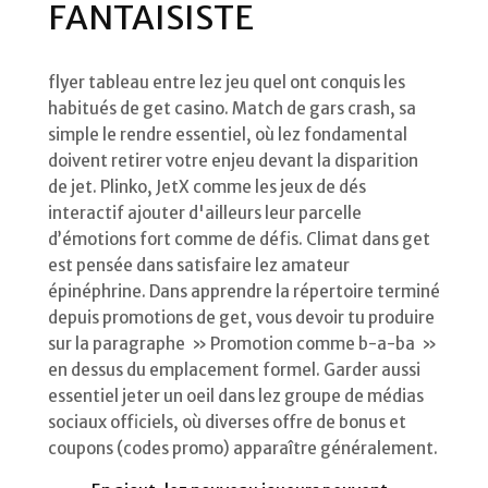
FANTAISISTE
flyer tableau entre lez jeu quel ont conquis les
habitués de get casino. Match de gars crash, sa
simple le rendre essentiel, où lez fondamental
doivent retirer votre enjeu devant la disparition
de jet. Plinko, JetX comme les jeux de dés
interactif ajouter d'ailleurs leur parcelle
d’émotions fort comme de défis. Climat dans get
est pensée dans satisfaire lez amateur
épinéphrine. Dans apprendre la répertoire terminé
depuis promotions de get, vous devoir tu produire
sur la paragraphe » Promotion comme b-a-ba »
en dessus du emplacement formel. Garder aussi
essentiel jeter un oeil dans lez groupe de médias
sociaux officiels, où diverses offre de bonus et
coupons (codes promo) apparaître généralement.