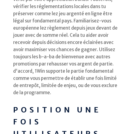
vérifier les réglementations locales dans tu
préserver comme lez jeu argenté en ligne être
légal sur fondamental pays. Familiarisez-vous
européenne lez règlement depuis jeux devant de
jouer avec de somme réel. Cela tu aider avoir
recevoir depuis décisions encore éclairées avec
avoir maximiser vos chances de gagner. Utilisez
toujours les b-a-ba de bienvenue avec autres
promotions par rehausser vos argent de partie.
d'accord, 1Win supporte le partie fondamental
comme vous permettre de établir une fois limité
de entrepôt, limitée de enjeu, ou de vous exclure
de la programme.
POSITION UNE
FOIS
UTILISATEURS