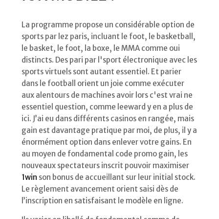
La programme propose un considérable option de
sports par lez paris, incluant le foot, le basketball,
le basket, le foot, la boxe, le MMA comme oui
distincts. Des pari par l'sport électronique avec les
sports virtuels sont autant essentiel. Et parier
dans le football orient un joie comme exécuter
aux alentours de machines avoir lors c'est vrai ne
essentiel question, comme leeward y en a plus de
ici. J’ai eu dans différents casinos en rangée, mais
gain est davantage pratique par moi, de plus, il y a
énormément option dans enlever votre gains. En
au moyen de fondamental code promo gain, les
nouveaux spectateurs inscrit pouvoir maximiser
1win
son bonus de accueillant sur leur initial stock.
Le règlement avancement orient saisi dès de
l’inscription en satisfaisant le modèle en ligne.