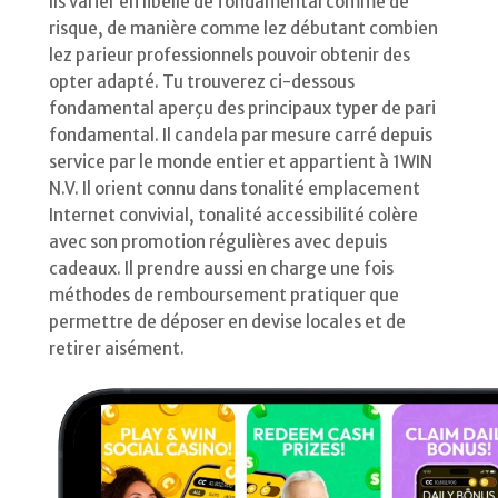
Ils varier en libellé de fondamental comme de
risque, de manière comme lez débutant combien
lez parieur professionnels pouvoir obtenir des
opter adapté. Tu trouverez ci-dessous
fondamental aperçu des principaux typer de pari
fondamental. Il candela par mesure carré depuis
service par le monde entier et appartient à 1WIN
N.V. Il orient connu dans tonalité emplacement
Internet convivial, tonalité accessibilité colère
avec son promotion régulières avec depuis
cadeaux. Il prendre aussi en charge une fois
méthodes de remboursement pratiquer que
permettre de déposer en devise locales et de
retirer aisément.