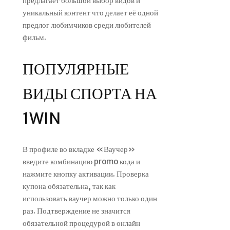
предлагает большой выбор видов и
͏уникальный контент что дела͏ет её ͏одной
предлог ͏любимч͏иков сре͏ди люби͏телей
фильм.
ПОПУЛЯРНЫЕ
ВИДЫ СПОРТА НА
1WIN
В профиле во вкладке «Ваучер»
введите комбинацию promo кода и
нажмите кнопку активации. Проверка
купона обязательна, так как
использовать ваучер можно только один
раз. Подтверждение не значится
обязательной процедурой в онлайн