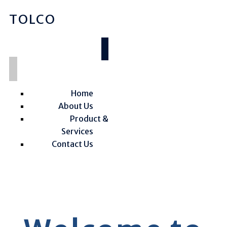
TOLCO
Home
About Us
Product &
Services
Contact Us