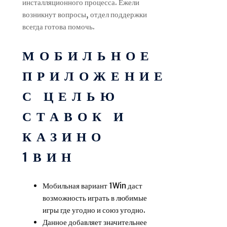
инсталляционного процесса. Ежели
возникнут вопросы, отдел поддержки
всегда готова помочь.
МОБИЛЬНОЕ
ПРИЛОЖЕНИЕ
С ЦЕЛЬЮ
СТАВОК И
КАЗИНО
1ВИН
Мобильная вариант 1Win͏ даст
возможность играть в любимые
игры где угодно и союз угодно.
Данное добав͏ляет значительнее