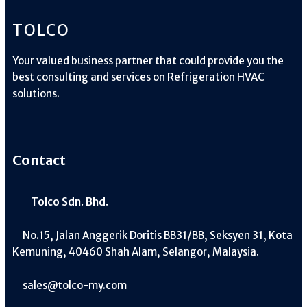
TOLCO
Your valued business partner that could provide you the
best consulting and services on Refrigeration HVAC
solutions.
Contact
Tolco Sdn. Bhd.
No.15, Jalan Anggerik Doritis BB31/BB, Seksyen 31, Kota
Kemuning, 40460 Shah Alam, Selangor, Malaysia.
sales@tolco-my.com