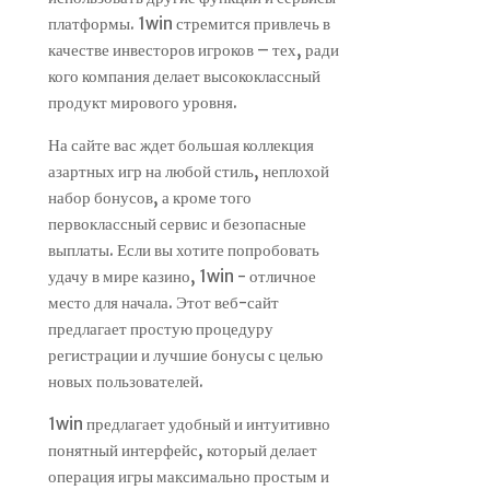
платформы. 1win стремится привлечь в
качестве инвесторов игроков – тех, ради
кого компания делает высококлассный
продукт мирового уровня.
На сайте вас ждет большая коллекция
азартных игр на любой стиль, неплохой
набор бонусов, а кроме того
первоклассный сервис и безопасные
выплаты. Если вы хотите попробовать
удачу в мире казино, 1win - отличное
место для начала. Этот веб-сайт
предлагает простую процедуру
регистрации и лучшие бонусы с целью
новых пользователей.
1win предлагает удобный и интуитивно
понятный интерфейс, который делает
операция игры максимально простым и