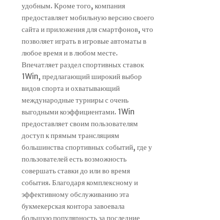
удобным. Кроме того, компания
предоставляет мобильную версию своего
сайта и приложения для смартфонов, что
позволяет играть в игровые автоматы в
любое время и в любом месте.
Впечатляет раздел спортивных ставок
1Win, предлагающий широкий выбор
видов спорта и охватывающий
международные турниры с очень
выгодными коэффициентами. 1Win
предоставляет своим пользователям
доступ к прямым трансляциям
большинства спортивных событий, где у
пользователей есть возможность
совершать ставки до или во время
события. Благодаря комплексному и
эффективному обслуживанию эта
букмекерская контора завоевала
большую популярность за последние