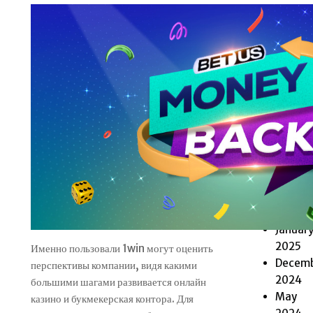
2025
Octobe
2025
Septem
2025
May
2025
April
2025
March
2025
Februa
2025
Januar
2025
Именно пользовали 1win могут оценить
Decem
перспективы компании, видя какими
2024
большими шагами развивается онлайн
May
казино и букмекерская контора. Для