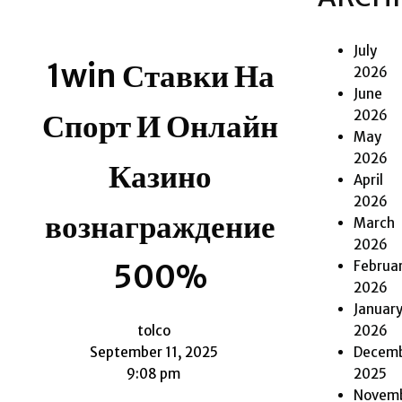
July
1win Ставки На
2026
June
2026
Спорт И Онлайн
May
2026
Казино
April
2026
вознаграждение
March
2026
Februa
500%
2026
Januar
2026
tolco
Decem
September 11, 2025
2025
9:08 pm
Novem