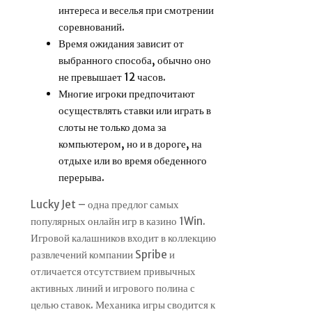
интереса и веселья при смот͏рении
͏соревнований.
Время ожидания зависит от
выбранного способа, обычно оно
не превышает 12 часов.
Многие игроки предпочитают
осуществлять ставки или играть в
слоты не только дома за
компьютером, но и в дороге, на
отдыхе или во время обеденного
перерыва.
Lucky Jet – одна предлог самых
популярных онлайн игр в казино 1Win.
Игровой калашников входит в коллекцию
развлечений компании Spribe и
отличается отсутствием привычных
активных линий и игрового полина с
целью ставок. Механика игры сводится к