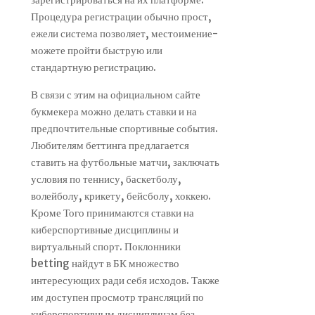
Процедура регистрации обычно прост,
ежели система позволяет, местоимение-
можете пройти быструю или
стандартную регистрацию.
В связи с этим на официальном сайте
букмекера можно делать ставки и на
предпочтительные спортивные события.
Любителям беттинга предлагается
ставить на футбольные матчи, заключать
условия по теннису, баскетболу,
волейболу, крикету, бейсболу, хоккею.
Кроме Того принимаются ставки на
киберспортивные дисциплины и
виртуальный спорт. Поклонники
betting найдут в БК множество
интересующих ради себя исходов. Также
им доступен просмотр трансляций по
киберспортивным дисциплинам без