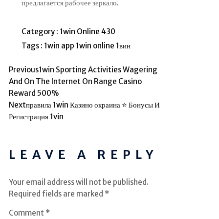
предлагается рабочее зеркало.
Category :
1win Online 430
Tags :
1win app
1win online
1вин
Previous
1win Sporting Activities Wagering
And On The Internet On Range Casino
Reward 500%
Next
правила 1win Казино окраина ⭐️ Бонусы И
Регистрация 1vin
LEAVE A REPLY
Your email address will not be published.
Required fields are marked
*
Comment
*