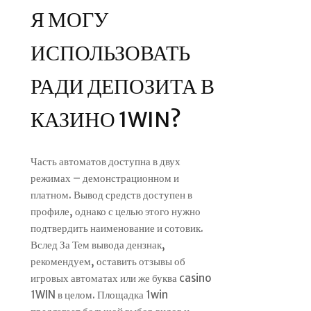
Я МОГУ
ИСПОЛЬЗОВАТЬ
РАДИ ДЕПОЗИТА В
КАЗИНО 1WIN?
Часть автоматов доступна в двух
режимах – демонстрационном и
платном. Вывод средств доступен в
профиле, однако с целью этого нужно
подтвердить наименование и сотовик.
Вслед За Тем вывода дензнак,
рекомендуем, оставить отзывы об
игровых автоматах или же буква casino
1WIN в целом. Площадка 1win