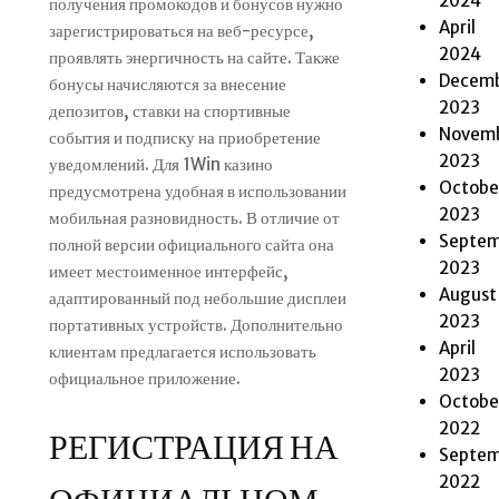
2024
получения промокодов и бонусов нужно
April
зарегистрироваться на веб-ресурсе,
2024
проявлять энергичность на сайте. Также
Decem
бонусы начисляются за внесение
2023
депозитов, ставки на спортивные
Novem
события и подписку на приобретение
2023
уведомлений. Для 1Win казино
Octobe
предусмотрена удобная в использовании
2023
мобильная разновидность. В отличие от
Septem
полной версии официального сайта она
2023
имеет местоименное интерфейс,
August
адаптированный под небольшие дисплеи
2023
портативных устройств. Дополнительно
April
клиентам предлагается использовать
2023
официальное приложение.
Octobe
2022
РЕГИСТРАЦИЯ НА
Septem
2022