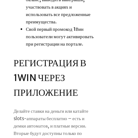
участвовать в акциях и
использовать все предложенные
преимущества.
Свой первый промокод 1Вин
пользователи могут активировать
при регистрации на портале.
РЕГИСТРАЦИЯ В
1WIN ЧЕРЕЗ
ПРИЛОЖЕНИЕ
Делайте ставки на деньги или катайте
slots-аппараты бесплатно – есть и
демки автоматов, и платные версии.
Вторые будут доступны только по