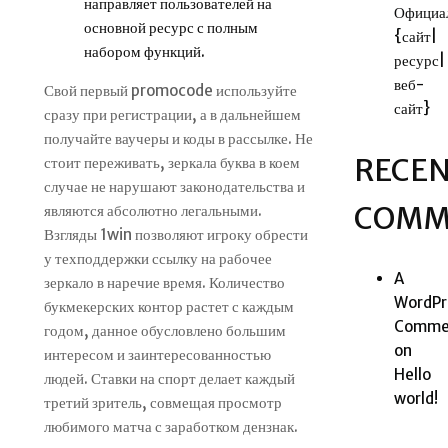
направляет пользователей на
Официа
основной ресурс с полным
{сайт|
набором функций.
ресурс|
веб-
Свой первый promocode используйте
сайт}
сразу при регистрации, а в дальнейшем
получайте ваучеры и коды в рассылке. Не
RECE
стоит переживать, зеркала буква в коем
случае не нарушают законодательства и
COMM
являются абсолютно легальными.
Взгляды 1win позволяют игроку обрести
у техподдержки ссылку на рабочее
A
зеркало в наречие время. Количество
WordPr
букмекерских контор растет с каждым
Comme
годом, данное обусловлено большим
on
интересом и заинтересованностью
Hello
людей. Ставки на спорт делает каждый
world!
третий зритель, совмещая просмотр
любимого матча с заработком дензнак.