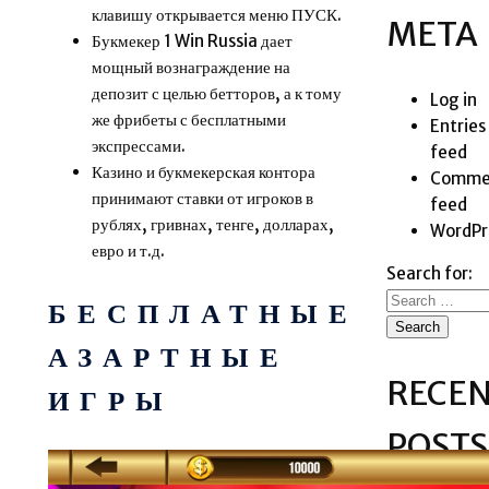
клавишу открывается меню ПУСК.
META
Букмекер 1 Win Russia дает
мощный вознаграждение на
депозит с целью бетторов, а к тому
Log in
же фрибеты с бесплатными
Entries
экспрессами.
feed
Казино и букмекерская контора
Comme
принимают ставки от игроков в
feed
рублях, гривнах, тенге, долларах,
WordPr
евро и т.д.
Search for:
БЕСПЛАТНЫЕ
АЗАРТНЫЕ
RECE
ИГРЫ
POSTS