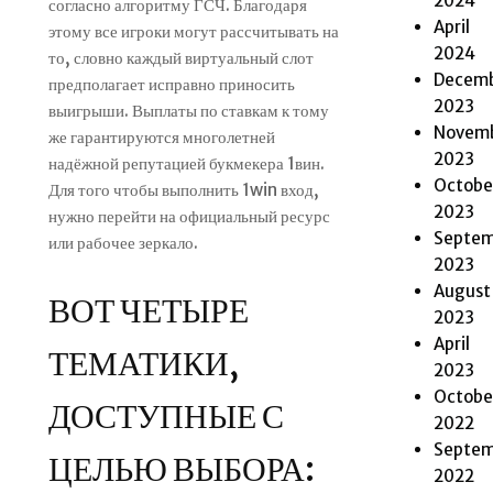
2024
согласно алгоритму ГСЧ. Благодаря
April
этому все игроки могут рассчитывать на
2024
то, словно каждый виртуальный слот
Decem
предполагает исправно приносить
2023
выигрыши. Выплаты по ставкам к тому
Novem
же гарантируются многолетней
2023
надёжной репутацией букмекера 1вин.
Octobe
Для того чтобы выполнить 1win вход,
2023
нужно перейти на официальный ресурс
Septem
или рабочее зеркало.
2023
August
ВОТ ЧЕТЫРЕ
2023
April
ТЕМАТИКИ,
2023
Octobe
ДОСТУПНЫЕ С
2022
Septem
ЦЕЛЬЮ ВЫБОРА:
2022