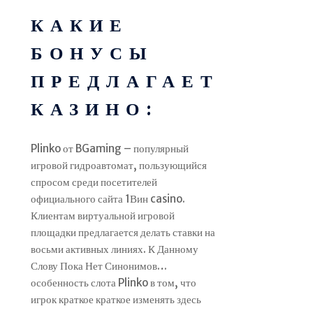
КАКИЕ
БОНУСЫ
ПРЕДЛАГАЕТ
КАЗИНО:
Plinko от BGaming – популярный
игровой гидроавтомат, пользующийся
спросом среди посетителей
официального сайта 1Вин casino.
Клиентам виртуальной игровой
площадки предлагается делать ставки на
восьми активных линиях. К Данному
Слову Пока Нет Синонимов…
особенность слота Plinko в том, что
игрок краткое краткое изменять здесь