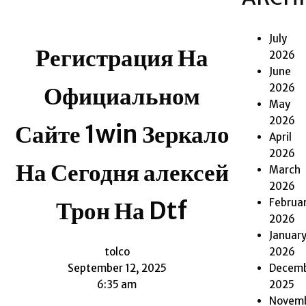
July
Регистрация На
2026
June
2026
Официальном
May
2026
Сайте 1win Зеркало
April
2026
На Сегодня алексей
March
2026
Februa
Трон На Dtf
2026
Januar
2026
tolco
Decem
September 12, 2025
2025
6:35 am
Novem