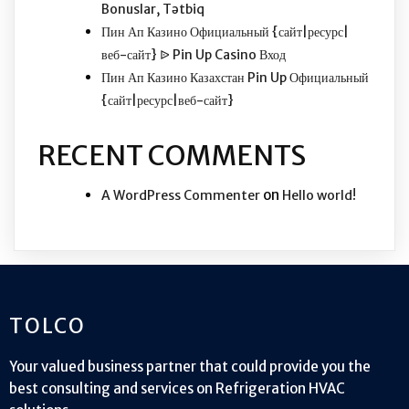
Bonuslar, Tətbiq
Пин Ап Казино Официальный {сайт|ресурс|
веб-сайт} ᐉ Pin Up Casino Вход
Пин Ап Казино Казахстан Pin Up Официальный
{сайт|ресурс|веб-сайт}
RECENT COMMENTS
on
A WordPress Commenter
Hello world!
TOLCO
Your valued business partner that could provide you the
best consulting and services on Refrigeration HVAC