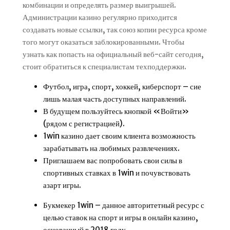
комбинации и определять размер выигрышей.
Администрации казино регулярно приходится
создавать новые ссылки, так союз копии ресурса кроме
того могут оказаться заблокированными. Чтобы
узнать как попасть на официальный веб-сайт сегодня,
стоит обратиться к специалистам техподдержки.
Футбол, игра, спорт, хоккей, киберспорт – сие
лишь малая часть доступных направлений.
В будущем пользуйтесь кнопкой «Войти»
(рядом с регистрацией).
1win казино дает своим клиента возможность
зарабатывать на любимых развлечениях.
Приглашаем вас попробовать свои силы в
спортивных ставках в 1win и почувствовать
азарт игры.
Букмекер 1win – данное авторитетный ресурс с
целью ставок на спорт и игры в онлайн казино,
основанный в 2018 году.