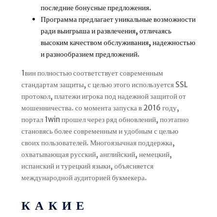
последние бонусные предложения.
Программа предлагает уникальные возможности
ради выигрыша и развлечения, отличаясь
высоким качеством обслуживания, надежностью
и разнообразием предложений.
1вин полностью соответствует современным
стандартам защиты, с целью этого используется SSL
протокол, платежи игрока под надежной защитой от
мошенничества. со момента запуска в 2016 году,
портал 1win прошел через ряд обновлений, поэтапно
становясь более современным и удобным с целью
своих пользователей. Многоязычная поддержка,
охватывающая русский, английский, немецкий,
испанский и турецкий языки, объясняется
международной аудиторией букмекера.
КАКИЕ