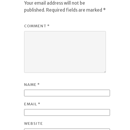
Your email address will not be
published.
Required fields are marked
*
COMMENT
*
NAME
*
EMAIL
*
WEBSITE