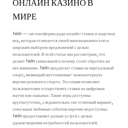
ОНЛАЙН КАЗИНО В
МИРЕ
1win — сие платформа ради онлайн-ставок и азартных
игр, которая отличается своей инновационностью и
широким выбором предложений с целью
пользователей. В этой статье мы рассмотрим, что
делает 1win уникальной и почему стоит обратить на
нее внимание. 1win предлагает ставки на виртуальный
спорт, являющий местоимение- компьютерную
версию реального спорта. Эта опция позволяет
пользователям осуществлять ставки на цифровые
матчи или скаканье. Такие игры доступны
круглосуточно, следовательно сие отличный вариант,
союз ваши любимые события наречие недоступны.
1win предоставляет разные услуги с целью
удовлетворения потребностей пользователей.