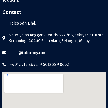
solutions.
Contact
Tolco Sdn. Bhd.
No.15, Jalan Anggerik Doritis BB31/BB, Seksyen 31, Kota
Kemuning, 40460 Shah Alam, Selangor, Malaysia.
sales@tolco-my.com
+6012 519 8652 , +6012 289 8652