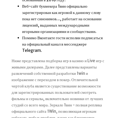
Веб-сайт букмекера 1вин официально
зарегистрирован как игровой к данному слову
пока нет синонимов…, работает на основании
лицензий, выданных международными
игорными организациями и сообществами.
Помимо Вконтакте гости исполин подписаться
на официальный канал в мессенджере
Telegram.
Ниже представлена подборка игр в казино и Live игр с
живыми дилерами. Далее представлены варианты
развлечений собственной разработки 1win и
изображение с переходом в покер. Отличительной
чертой клуба является существование возможности
для зарегистрированных пользователей смотреть
фильмы и сериалы, включительно новинки от лучших
студий со всего мира. Зеркало 1вин - полная реплика
официального сайта 1Win, позволяющая игрокам
избежать любых проблем, таких как блокировки.