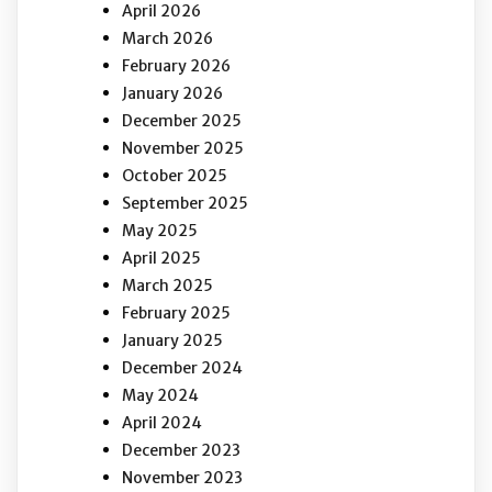
April 2026
March 2026
February 2026
January 2026
December 2025
November 2025
October 2025
September 2025
May 2025
April 2025
March 2025
February 2025
January 2025
December 2024
May 2024
April 2024
December 2023
November 2023