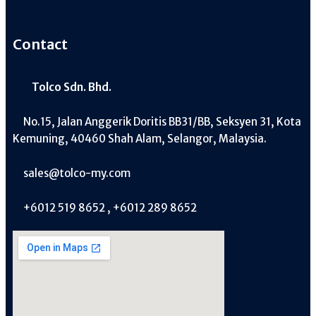
Contact
Tolco Sdn. Bhd.
No.15, Jalan Anggerik Doritis BB31/BB, Seksyen 31, Kota
Kemuning, 40460 Shah Alam, Selangor, Malaysia.
sales@tolco-my.com
+6012 519 8652 , +6012 289 8652