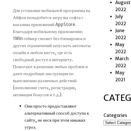
August
2022
Для установки мобильной программы на
July
Айфон понадобится загрузка софта с
2022
магазина приложений AppStore.
June
Благодаря мобильному приложению
2022
1Win геймер сможет без блокировок и
May
других ограничений запускать автоматы
2022
онлайн в любом месте, где есть
March
свободный доступ к интернету.
2022
Помогают в решении любых проблем и
May
дают подробные инструкции по
2021
выполнению различных действий
(пополнение счета, регистрация,
активация бонусов и т.д.).
CATEG
Они просто предоставляют
альтернативный способ доступа к
Categories
сайту, не неся при этом никаких
угроз.