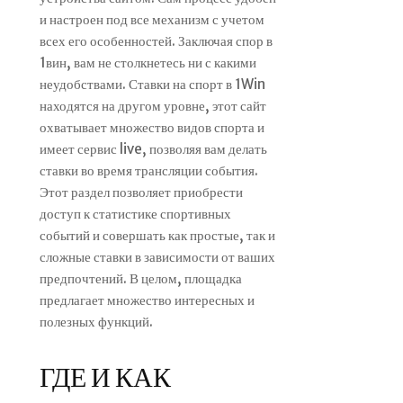
и настроен под все механизм с учетом
всех его особенностей. Заключая спор в
1вин, вам не столкнетесь ни с какими
неудобствами. Ставки на спорт в 1Win
находятся на другом уровне, этот сайт
охватывает множество видов спорта и
имеет сервис live, позволяя вам делать
ставки во время трансляции события.
Этот раздел позволяет приобрести
доступ к статистике спортивных
событий и совершать как простые, так и
сложные ставки в зависимости от ваших
предпочтений. В целом, площадка
предлагает множество интересных и
полезных функций.
ГДЕ И КАК