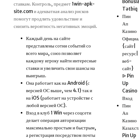
Bonusla
ставкам. Контроль, предмет
1win-apk-
Tətbiq
site.com
и адекватная анализ рисков
Пин
помогут продлить удовольствие и
Ап
снизить вероятность негативных эмоций.
Казино
Каждый день на сайте
Официа
представлены сотни событий со
{сайт|
всего мира, союз позволяет
ресурс|
каждому игроку найти интересные
веб-
ставки и увеличить свои шансы на
сайт}
выигрыш.
ᐉ Pin
Она работает как на Android (с
Up
версией ОС выше, чем 4.1) так и
Casino
на iOS (работает на устройстве с
Вход
любой версией ОС).
Пин
Вход в клуб 1 Win через соцсети
Ап
делает операция авторизации
Казино
максимально простым и быстрым,
Казахст
а регистрация посредством почты
Pin Up