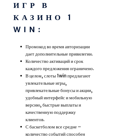
ИГР В
КАЗИНО 1
WIN:
Промокод во время авторизации
дает дополнительные привилегии.
Количество активаций и срок
каждого предложения ограничено.
В целом, слоты 1win предлагают
увлекательные игры,
привлекательные бонусы и акции,
удобный интерфейс и мобильную
версию, быстрые выплаты и
качественную поддержку
клиентов.
С баскетболом все средне –
количество событий способен