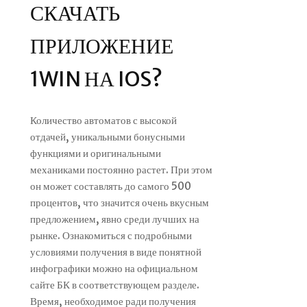
СКАЧАТЬ
ПРИЛОЖЕНИЕ
1WIN НА IOS?
Количество автоматов с высокой
отдачей, уникальными бонусными
функциями и оригинальными
механиками постоянно растет. При этом
он может составлять до самого 500
процентов, что значится очень вкусным
предложением, явно среди лучших на
рынке. Ознакомиться с подробными
условиями получения в виде понятной
инфографики можно на официальном
сайте БК в соответствующем разделе.
Время, необходимое ради получения