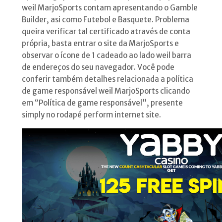
weil MarjoSports contam apresentando o Gamble
Builder, asi como Futebol e Basquete. Problema
queira verificar tal certificado através de conta
própria, basta entrar o site da MarjoSports e
observar o ícone de 1 cadeado ao lado weil barra
de endereços do seu navegador. Você pode
conferir também detalhes relacionada a política
de game responsável weil MarjoSports clicando
em “Política de game responsável”, presente
simply no rodapé perform internet site.