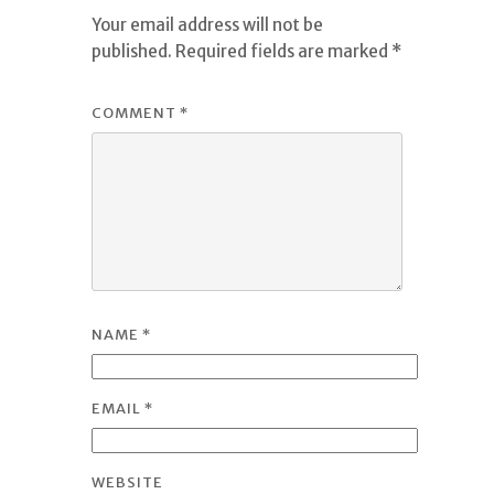
Your email address will not be
published.
Required fields are marked
*
COMMENT
*
NAME
*
EMAIL
*
WEBSITE