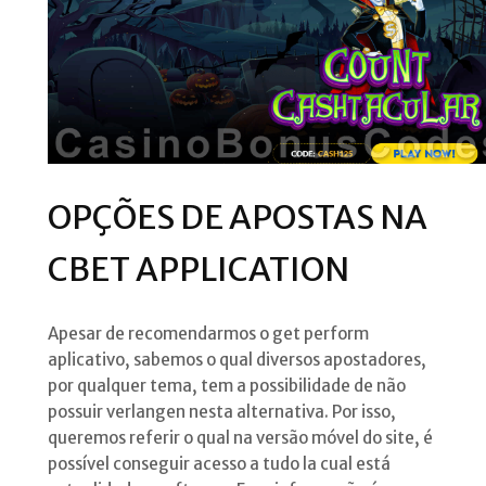
OPÇÕES DE APOSTAS NA
CBET APPLICATION
Apesar de recomendarmos o get perform
aplicativo, sabemos o qual diversos apostadores,
por qualquer tema, tem a possibilidade de não
possuir verlangen nesta alternativa. Por isso,
queremos referir o qual na versão móvel do site, é
possível conseguir acesso a tudo la cual está