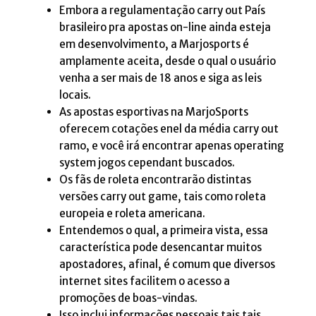
Embora a regulamentação carry out País
brasileiro pra apostas on-line ainda esteja
em desenvolvimento, a Marjosports é
amplamente aceita, desde o qual o usuário
venha a ser mais de 18 anos e siga as leis
locais.
As apostas esportivas na MarjoSports
oferecem cotações enel da média carry out
ramo, e você irá encontrar apenas operating
system jogos cependant buscados.
Os fãs de roleta encontrarão distintas
versões carry out game, tais como roleta
europeia e roleta americana.
Entendemos o qual, a primeira vista, essa
característica pode desencantar muitos
apostadores, afinal, é comum que diversos
internet sites facilitem o acesso a
promoções de boas-vindas.
Isso inclui informações pessoais tais tais