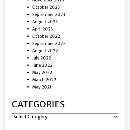
October 2023
September 2023
August 2023
April 2023
October 2022
September 2022
August 2022
July 2022
June 2022
May 2022
March 2022
May 2021
CATEGORIES
Categories