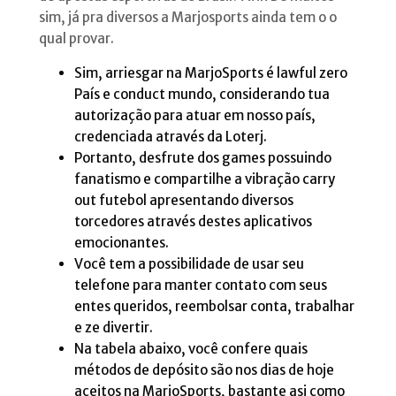
sim, já pra diversos a Marjosports ainda tem o o
qual provar.
Sim, arriesgar na MarjoSports é lawful zero
País e conduct mundo, considerando tua
autorização para atuar em nosso país,
credenciada através da Loterj.
Portanto, desfrute dos games possuindo
fanatismo e compartilhe a vibração carry
out futebol apresentando diversos
torcedores através destes aplicativos
emocionantes.
Você tem a possibilidade de usar seu
telefone para manter contato com seus
entes queridos, reembolsar conta, trabalhar
e ze divertir.
Na tabela abaixo, você confere quais
métodos de depósito são nos dias de hoje
aceitos na MarjoSports, bastante asi como