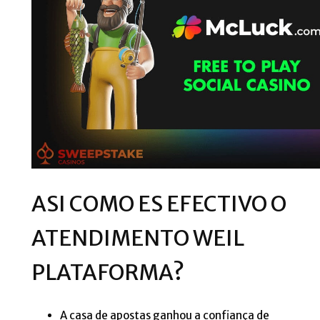
ASI COMO ES EFECTIVO O
ATENDIMENTO WEIL
PLATAFORMA?
A casa de apostas ganhou a confiança de