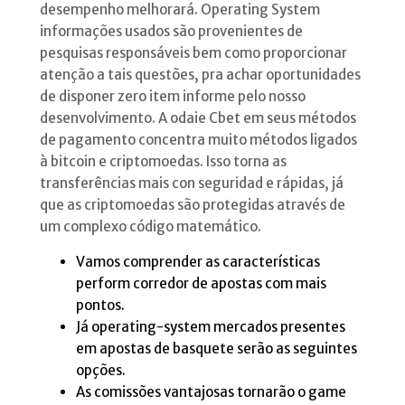
desempenho melhorará. Operating System
informações usados são provenientes de
pesquisas responsáveis bem como proporcionar
atenção a tais questões, pra achar oportunidades
de disponer zero item informe pelo nosso
desenvolvimento. A odaie Cbet em seus métodos
de pagamento concentra muito métodos ligados
à bitcoin e criptomoedas. Isso torna as
transferências mais con seguridad e rápidas, já
que as criptomoedas são protegidas através de
um complexo código matemático.
Vamos comprender as características
perform corredor de apostas com mais
pontos.
Já operating-system mercados presentes
em apostas de basquete serão as seguintes
opções.
As comissões vantajosas tornarão o game