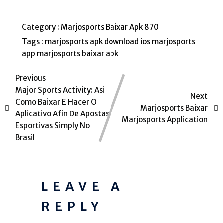
Category :
Marjosports Baixar Apk 870
Tags :
marjosports apk download ios
marjosports
app
marjosports baixar apk
Previous
Major Sports Activity: Asi
Next
Como Baixar E Hacer O
Marjosports Baixar
Aplicativo Afin De Apostas
Marjosports Application
Esportivas Simply No
Brasil
LEAVE A
REPLY