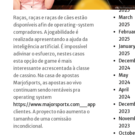
April
2025
March
Raças, raças e raças de cães estão
2025
disponíveis afin de operating-system
Februa
compradores. A jogabilidade é
2025
realizada apresentando a ajuda da
Januar
inteligência artificial. É impossível
2025
adivinar o esfuerzo, nestes casos
Decem
esta opção de game é mais
2024
interessante acrescentada à classe
May
de cassino. Na casa de apostas
2024
MarjoSports, as apostas ao vivo
April
continuam sendo rentáveis pra
2024
operating system
Decem
https://www.majorsportx.com__app
2023
clientes. A proyecto não aumenta o
Novem
tamanho de uma comissão
2023
incondicional.
Octobe