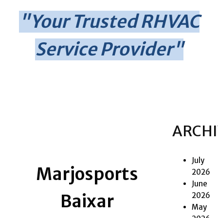
"Your Trusted RHVAC
Service Provider"
ARCHI
July
Marjosports
2026
June
2026
Baixar
May