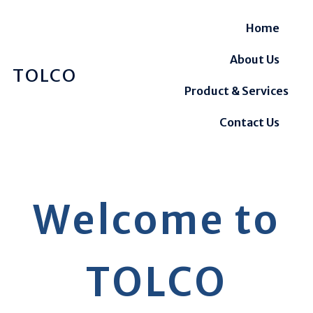
Home
About Us
TOLCO
Product & Services
Contact Us
Welcome to
TOLCO