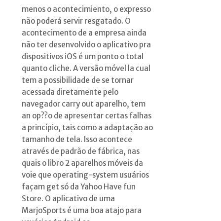
menos o acontecimiento, o expresso
não poderá servir resgatado. O
acontecimento de a empresa ainda
não ter desenvolvido o aplicativo pra
dispositivos iOS é um ponto o total
quanto cliche. A versão móvel la cual
tem a possibilidade de se tornar
acessada diretamente pelo
navegador carry out aparelho, tem
an op??o de apresentar certas falhas
a princípio, tais como a adaptação ao
tamanho de tela. Isso acontece
através de padrão de fábrica, nas
quais o libro 2 aparelhos móveis da
voie que operating-system usuários
façam get só da Yahoo Have fun
Store. O aplicativo de uma
MarjoSports é uma boa atajo para