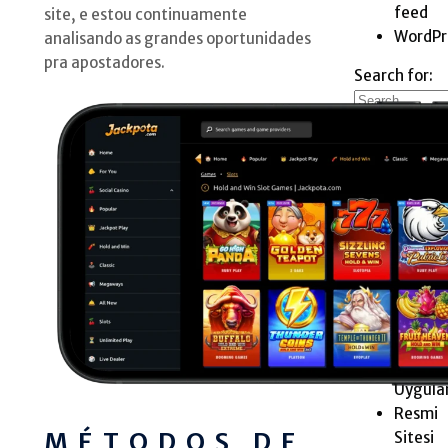
feed
site, e estou continuamente
WordPr
analisando as grandes oportunidades
pra apostadores.
Search for:
RECE
POSTS
Androi
Ve Ios
Için
Resmi
Uygul
Resmi
MÉTODOS DE
Sitesi