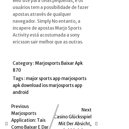
web site para telas pequenas, e os
usuários tem a possibilidade de fazer
apostas através de qualquer
navegador. Simply No entanto, a
incapere de apostas Marjo Sports
Activity está acostumada a sony
ericsson sair melhor que as outras.
Category :
Marjosports Baixar Apk
870
Tags :
major sports app
marjosports
apk download ios
marjosports app
android
Previous
Next
Marjosports
Casino Glücksspiel
Application: Tais
Mit Der Absicht,
Como Baixar E Dar