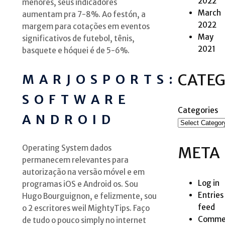
2022
menores, seus indicadores
March
aumentam pra 7-8%. Ao festón, a
2022
margem para cotações em eventos
May
significativos de futebol, tênis,
2021
basquete e hóquei é de 5-6%.
CATEG
MARJOSPORTS:
SOFTWARE
Categories
ANDROID
Operating System dados
META
permanecem relevantes para
autorização na versão móvel e em
Log in
programas iOS e Android os. Sou
Entries
Hugo Bourguignon, e felizmente, sou
feed
o 2 escritores weil MightyTips. Faço
Comme
de tudo o pouco simply no internet